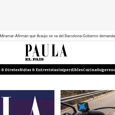
 Miramar
Afirman que Araujo se va del Barcelona
Gobierno demanda
 & Diretes
Notas & Entrevistas
Imperdibles
Cocina
Sugerenc