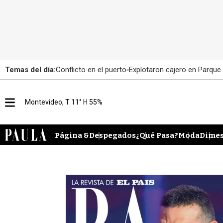
Temas del día:
Conflicto en el puerto
Explotaron cajero en Parque
M
Montevideo, T 11° H 55%
e
n
u
Página &
Despegados
¿Qué Pasa?
Moda
Dimes