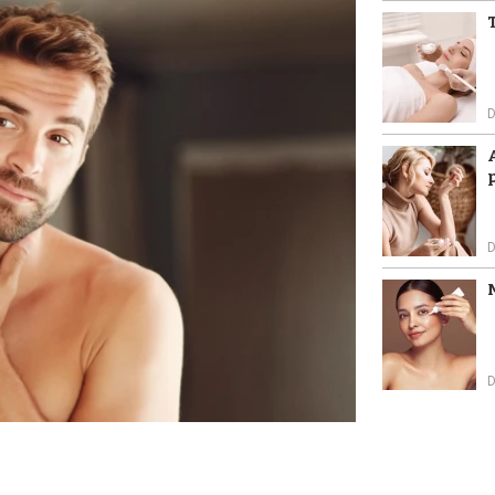
D
D
D