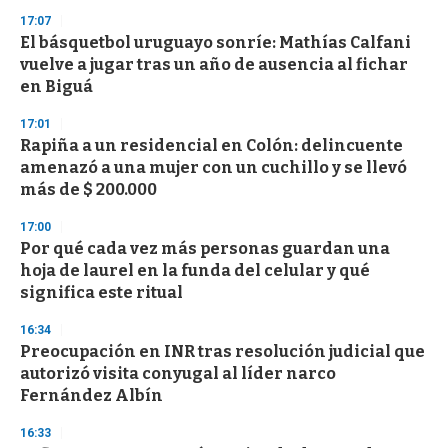
n
17:07
d
El básquetbol uruguayo sonríe: Mathías Calfani
s
o
vuelve a jugar tras un año de ausencia al fichar
f
en Biguá
3
3
s
17:01
e
Rapiña a un residencial en Colón: delincuente
c
amenazó a una mujer con un cuchillo y se llevó
o
n
más de $ 200.000
d
s
17:00
Por qué cada vez más personas guardan una
hoja de laurel en la funda del celular y qué
significa este ritual
16:34
Preocupación en INR tras resolución judicial que
autorizó visita conyugal al líder narco
Fernández Albín
16:33