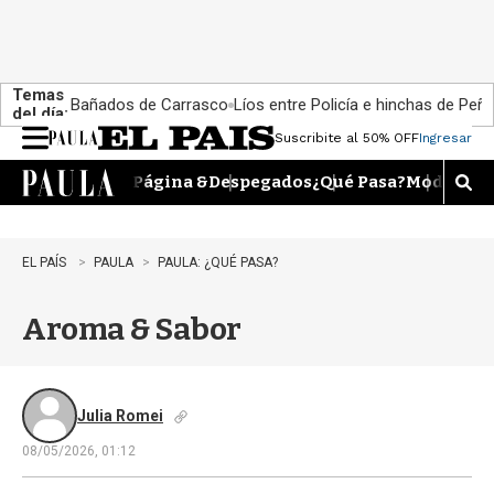
Temas
Bañados de Carrasco
Líos entre Policía e hinchas de Peña
del día:
Suscribite al 50% OFF
Ingresar
M
e
Página &
Despegados
¿Qué Pasa?
Moda
Dime
n
M
u
o
s
t
EL PAÍS
PAULA
PAULA: ¿QUÉ PASA?
r
a
Aroma & Sabor
r
b
�
s
q
Julia Romei
u
08/05/2026, 01:12
e
d