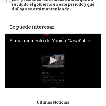
10
recibido el gobierno en este período y qué
diálogo se está manteniendo
Te puede interesar
El mal momento de Yanina Gasañol con un hincha argentino en "Subrayado"
0
s
e
c
Últimas Noticias
o