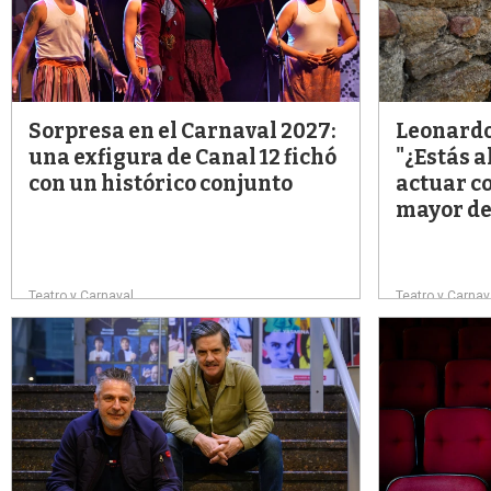
Sorpresa en el Carnaval 2027:
Leonardo
una exfigura de Canal 12 fichó
"¿Estás a
con un histórico conjunto
actuar co
mayor de
Teatro y Carnaval
Teatro y Carnav