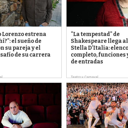
 Lorenzo estrena
"La tempestad" de
hí?": el sueño de
Shakespeare llega al
n su pareja y el
Stella D’Italia: elenc
safío de su carrera
completo, funciones 
de entradas
al
Teatro y Carnaval