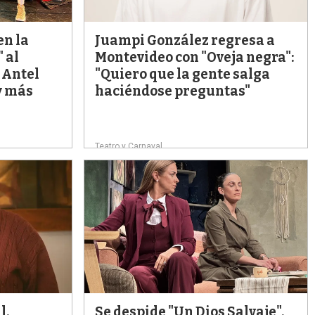
en la
Juampi González regresa a
 al
Montevideo con "Oveja negra":
 Antel
"Quiero que la gente salga
y más
haciéndose preguntas"
Teatro y Carnaval
l,
Se despide "Un Dios Salvaje",