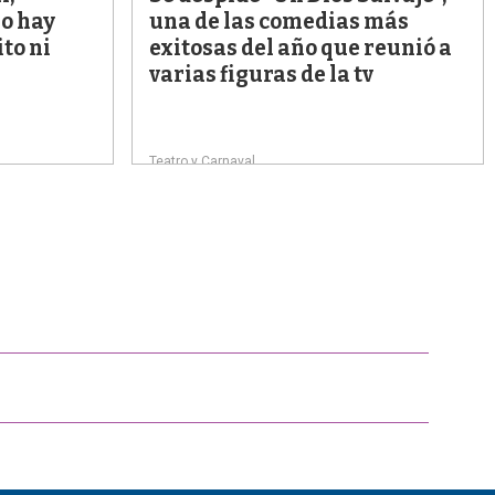
No hay
una de las comedias más
ito ni
exitosas del año que reunió a
varias figuras de la tv
Teatro y Carnaval