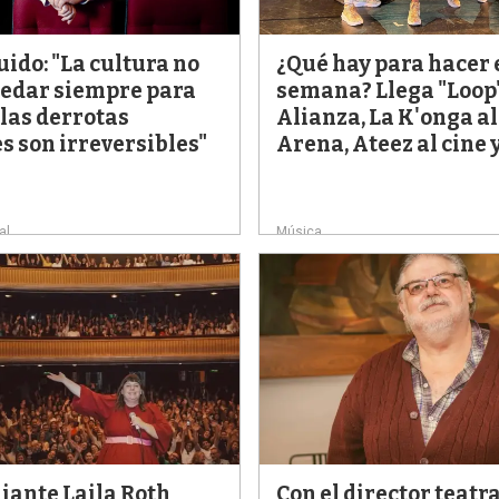
ido: "La cultura no
¿Qué hay para hacer 
edar siempre para
semana? Llega "Loop"
las derrotas
Alianza, La K'onga al
s son irreversibles"
Arena, Ateez al cine 
al
Música
iante Laila Roth
Con el director teatra