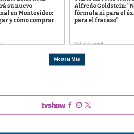
rá su nuevo
Alfredo Goldstein: "
nal en Montevideo:
fórmula ni para el éx
ugar y cómo comprar
para el fracaso"
al
Teatro y Carnaval
Mostrar Más