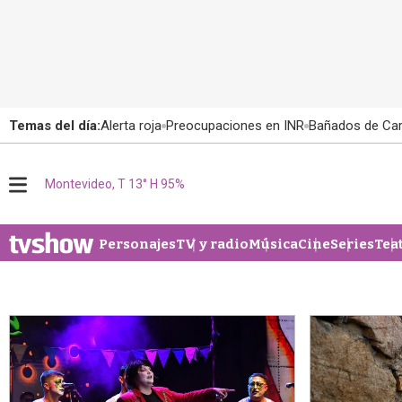
Temas del día:
Alerta roja
Preocupaciones en INR
Bañados de Ca
M
Montevideo, T 13° H 95%
e
n
u
Personajes
TV y radio
Música
Cine
Series
Tea