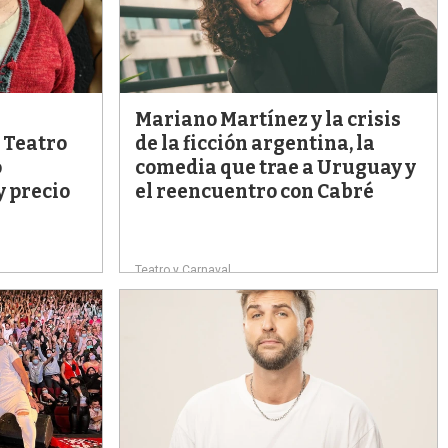
s
q
u
e
d
a
Mariano Martínez y la crisis
 Teatro
de la ficción argentina, la
o
comedia que trae a Uruguay y
y precio
el reencuentro con Cabré
Teatro y Carnaval