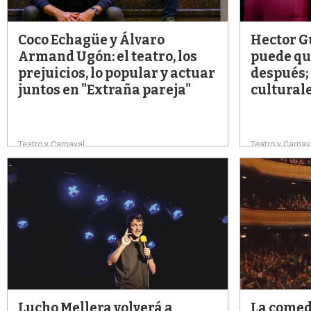
Coco Echagüe y Álvaro
Hector Gu
Armand Ugón: el teatro, los
puede qu
prejuicios, lo popular y actuar
después; 
juntos en "Extraña pareja"
culturale
Teatro y Carnaval
Teatro y Carnav
Lucho Mellera volverá a
La comed