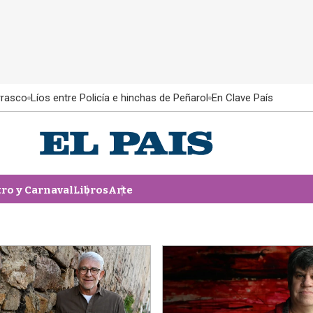
rrasco
Líos entre Policía e hinchas de Peñarol
En Clave País
tro y Carnaval
Libros
Arte