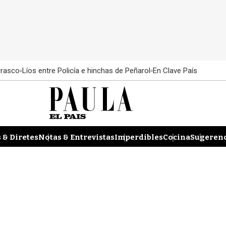
rrasco
Líos entre Policía e hinchas de Peñarol
En Clave País
 & Diretes
Notas & Entrevistas
Imperdibles
Cocina
Sugerenc