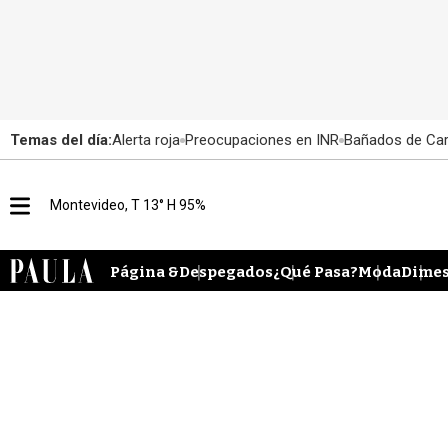
Temas del día:
Alerta roja
Preocupaciones en INR
Bañados de Ca
M
Montevideo, T 13° H 95%
e
n
u
Página &
Despegados
¿Qué Pasa?
Moda
Dimes