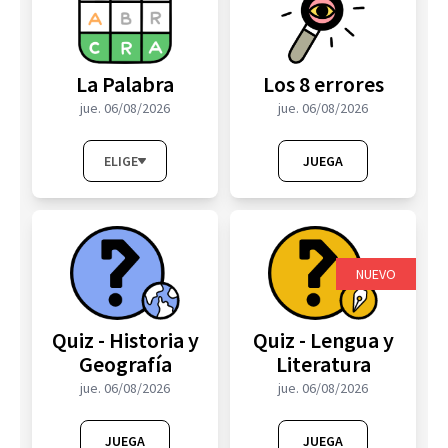
s
q
La Palabra
Los 8 errores
u
jue. 06/08/2026
jue. 06/08/2026
e
d
ELIGE
JUEGA
a
NUEVO
Quiz - Historia y
Quiz - Lengua y
Geografía
Literatura
jue. 06/08/2026
jue. 06/08/2026
JUEGA
JUEGA