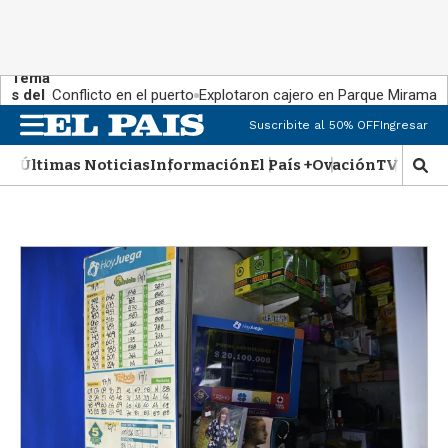
Tema
s del
Conflicto en el puerto
Explotaron cajero en Parque Miramar
día:
M
Suscribite al 50% OFF
Ingresar
e
n
Últimas Noticias
Información
El País +
Ovación
TV Show
M
u
o
s
t
r
a
r
b
�
s
q
u
e
d