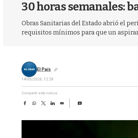
30 horas semanales: ba
Obras Sanitarias del Estado abrió el pe
requisitos mínimos para que un aspiran
El País
14/05/2026, 12:28
Compartir esta noticia
F
W
T
L
E
a
h
w
i
m
c
a
i
n
a
e
t
t
k
i
b
s
t
e
l
o
A
e
d