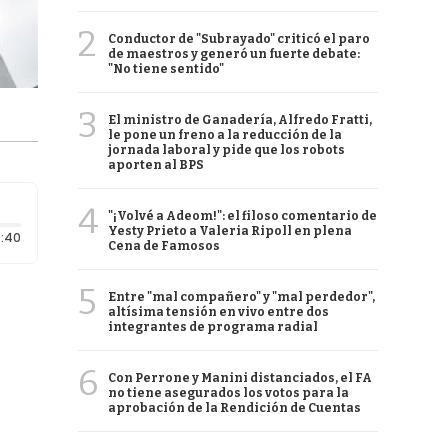
2
Conductor de "Subrayado" criticó el paro
de maestros y generó un fuerte debate:
"No tiene sentido"
3
El ministro de Ganadería, Alfredo Fratti,
le pone un freno a la reducción de la
jornada laboral y pide que los robots
aporten al BPS
4
"¡Volvé a Adeom!": el filoso comentario de
Yesty Prieto a Valeria Ripoll en plena
Duración: 40 segundos
:40
Cena de Famosos
5
Entre "mal compañero" y "mal perdedor",
altísima tensión en vivo entre dos
integrantes de programa radial
6
Con Perrone y Manini distanciados, el FA
no tiene asegurados los votos para la
aprobación de la Rendición de Cuentas