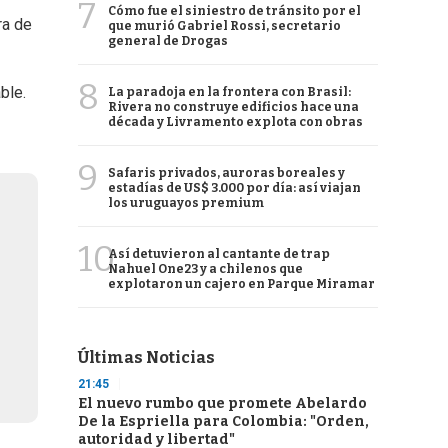
7
Cómo fue el siniestro de tránsito por el
ra de
que murió Gabriel Rossi, secretario
general de Drogas
8
ble.
La paradoja en la frontera con Brasil:
Rivera no construye edificios hace una
década y Livramento explota con obras
9
Safaris privados, auroras boreales y
estadías de US$ 3.000 por día: así viajan
los uruguayos premium
10
Así detuvieron al cantante de trap
Nahuel One23 y a chilenos que
explotaron un cajero en Parque Miramar
Últimas Noticias
21:45
El nuevo rumbo que promete Abelardo
De la Espriella para Colombia: "Orden,
autoridad y libertad"