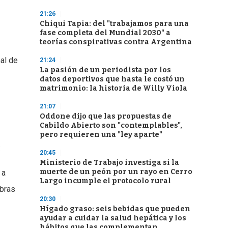
21:26
Chiqui Tapia: del "trabajamos para una
fase completa del Mundial 2030" a
teorías conspirativas contra Argentina
al de
21:24
La pasión de un periodista por los
datos deportivos que hasta le costó un
matrimonio: la historia de Willy Viola
21:07
Oddone dijo que las propuestas de
Cabildo Abierto son "contemplables",
pero requieren una "ley aparte"
:
20:45
Ministerio de Trabajo investiga si la
muerte de un peón por un rayo en Cerro
 a
Largo incumple el protocolo rural
obras
20:30
Hígado graso: seis bebidas que pueden
ayudar a cuidar la salud hepática y los
hábitos que las complementan