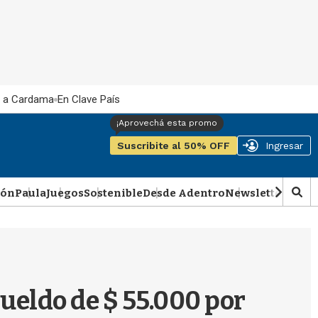
 a Cardama
En Clave País
Suscribite al 50% OFF
Ingresar
ión
Paula
Juegos
Sostenible
Desde Adentro
Newsletter
Podca
M
o
s
t
r
a
r
ueldo de $ 55.000 por
b
�