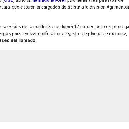
o
(
OSE
) abrió un
llamado laboral
para llenar
tres puestos de
nsura, que estarán encargados de asistir a la división Agrimensu
e servicios de consultoría que durará 12 meses pero es prorroga
rgos para realizar confección y registro de planos de mensura,
ases del llamado
.