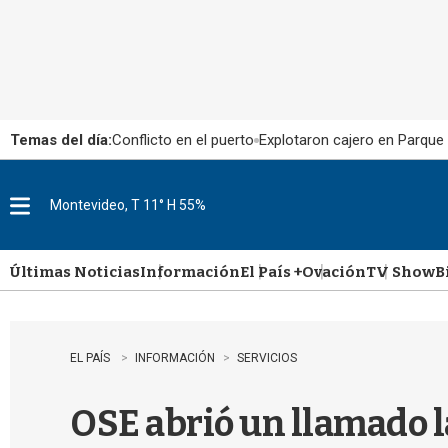
Temas del día:
Conflicto en el puerto
Explotaron cajero en Parque
Montevideo, T 11° H 55%
M
e
n
u
Últimas Noticias
Información
El País +
Ovación
TV Show
B
EL PAÍS
INFORMACIÓN
SERVICIOS
OSE abrió un llamado l