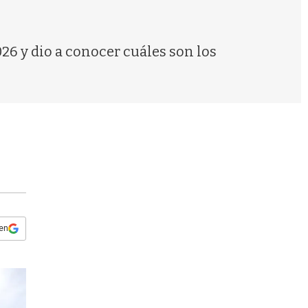
s
q
u
e
026 y dio a conocer cuáles son los
d
a
 en