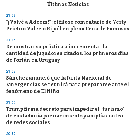
c
Últimas Noticias
o
n
21:57
d
"¡Volvé a Adeom!": el filoso comentario de Yesty
s
o
Prieto a Valeria Ripoll en plena Cena de Famosos
f
3
21:26
3
s
De mostrar su práctica a incrementar la
e
cantidad de jugadores citados: los primeros días
c
de Forlán en Uruguay
o
n
d
21:08
s
Sánchez anunció que la Junta Nacional de
Emergencias se reunirá para prepararse ante el
fenómeno de El Niño
21:00
Trump firma decreto para impedir el "turismo"
de ciudadanía por nacimiento y amplía control
de redes sociales
20:52