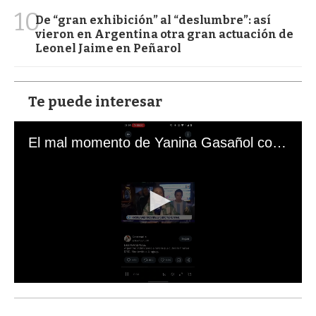
10
De “gran exhibición” al “deslumbre”: así
vieron en Argentina otra gran actuación de
Leonel Jaime en Peñarol
Te puede interesar
El mal momento de Yanina Gasañol con un hincha argentino en "Subrayado"
0
s
e