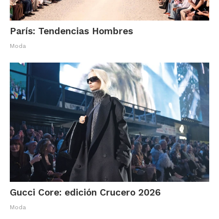
a
París: Tendencias Hombres
Moda
Gucci Core: edición Crucero 2026
Moda