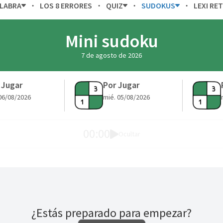
ALABRA
LOS 8 ERRORES
QUIZ
SUDOKUS
LEXI RE
Mini sudoku
7 de agosto de 2026
 Jugar
Por Jugar
 06/08/2026
mié. 05/08/2026
1
2
3
4
5
6
00:00
Ocultar
1
6
4
5
¿Estás preparado para empezar?