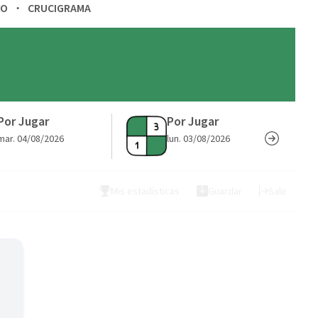
a
TO
CRUCIGRAMA
r
b
�
s
q
Por Jugar
Por Jugar
u
mar. 04/08/2026
lun. 03/08/2026
e
d
Mis estadísticas
Guardar
Salir
a