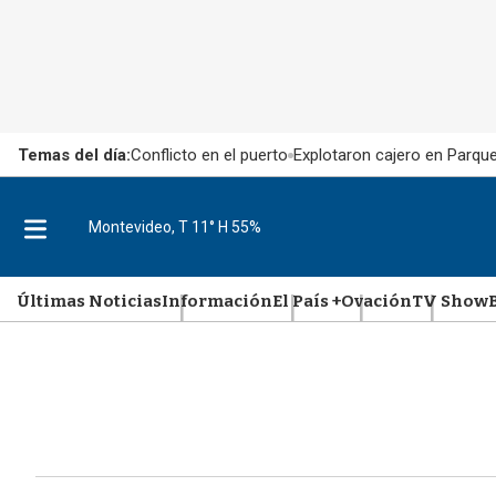
Temas del día:
Conflicto en el puerto
Explotaron cajero en Parqu
M
Montevideo, T 11° H 55%
e
n
Últimas Noticias
Información
El País +
Ovación
TV Show
u