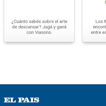
¿Cuánto sabés sobre el arte
Los 8
de descansar? Jugá y ganá
encont
con Viasono.
entre e