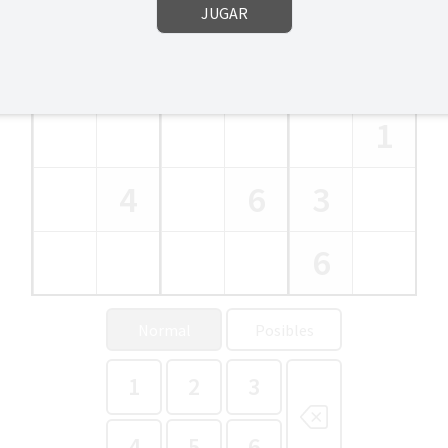
JUGAR
3
5
6
1
4
6
3
6
Normal
Posibles
1
2
3
4
5
6