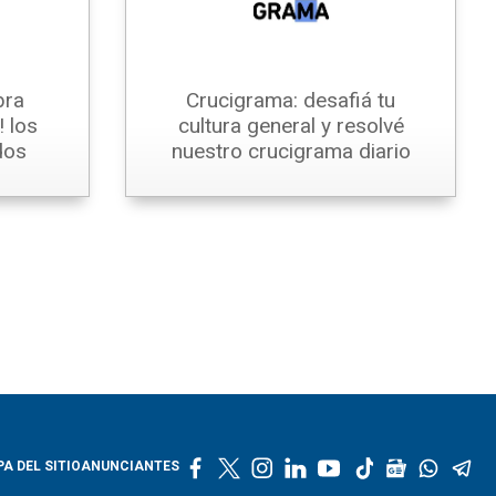
bra
Crucigrama: desafiá tu
 los
cultura general y resolvé
dos
nuestro crucigrama diario
f
t
i
l
y
t
g
w
t
A DEL SITIO
ANUNCIANTES