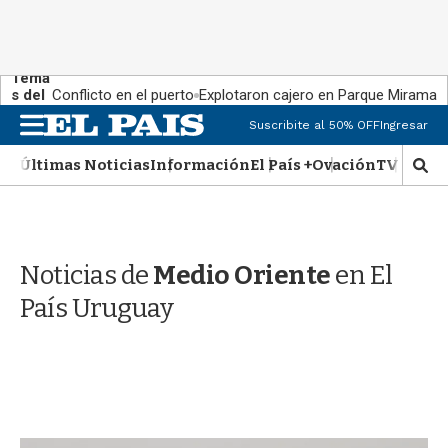
Tema
s del
Conflicto en el puerto
Explotaron cajero en Parque Miramar
día:
M
Suscribite al 50% OFF
Ingresar
e
n
Últimas Noticias
Información
El País +
Ovación
TV Show
M
u
o
s
t
r
Noticias de
Medio Oriente
en El
a
r
País Uruguay
b
�
s
q
u
e
d