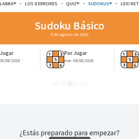
ALABRA
LOS 8 ERRORES
QUIZ
SUDOKUS
LEXI RE
Sudoku Básico
6 de agosto de 2026
 Jugar
Por Jugar
 05/08/2026
mar. 04/08/2026
1
2
3
4
5
6
00:00
Ocultar
2
1
5
8
¿Estás preparado para empezar?