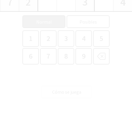
7
2
3
4
Normal
Posibles
1
2
3
4
5
6
7
8
9
Cómo se juega