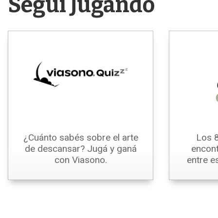
Seguí Jugando
¿Cuánto sabés sobre el arte
Los 8
de descansar? Jugá y ganá
encont
con Viasono.
entre e