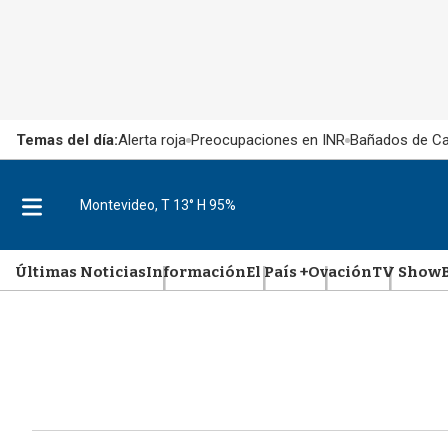
Temas del día:
Alerta roja
Preocupaciones en INR
Bañados de Ca
M
Montevideo, T 13° H 95%
e
n
Últimas Noticias
Información
El País +
Ovación
TV Show
u