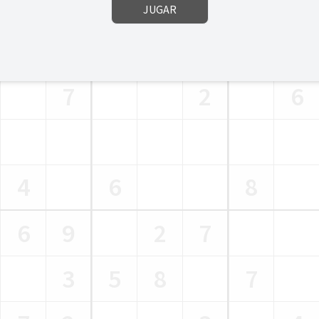
1
6
5
3
JUGAR
7
9
2
1
7
2
6
4
6
8
6
9
2
7
3
5
8
7