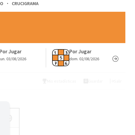
a
TO
CRUCIGRAMA
r
b
�
s
q
Por Jugar
Por Jugar
u
lun. 03/08/2026
dom. 02/08/2026
e
d
Mis estadísticas
Guardar
Salir
a
9