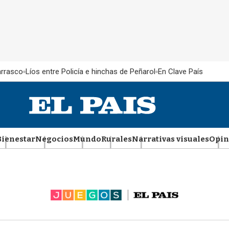
rrasco
Líos entre Policía e hinchas de Peñarol
En Clave País
Bienestar
Negocios
Mundo
Rurales
Narrativas visuales
Opin