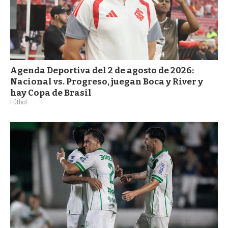
Agenda Deportiva del 2 de agosto de 2026:
Nacional vs. Progreso, juegan Boca y River y
hay Copa de Brasil
Fútbol