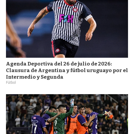
Agenda Deportiva del 26 de julio de 2026:
Clausura de Argentina y fútbol uruguayo por el
Intermedio y Segunda
Fútbol