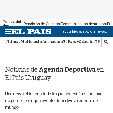
Temas del
Rendición de Cuentas
Temporal causa destrozos
En 
día:
M
Suscribite al 50% OFF
Ingresar
e
n
Últimas Noticias
Información
El País +
Ovación
TV Show
M
u
o
s
t
r
Noticias de
Agenda Deportiva
en
a
r
El País Uruguay
b
�
s
Una newsletter con todo lo que necesitás saber para
q
u
no perderte ningún evento deportivo alrededor del
e
mundo.
d