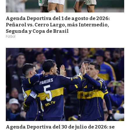
Agenda Deportiva del 1 de agosto de 2026:
Peñarol vs. Cerro Largo, más Intermedio,
Segunda y Copa de Brasil
Fútbol
Agenda Deportiva del 30 de julio de 2026: se