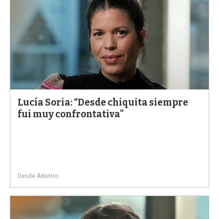
a
Lucía Soria: “Desde chiquita siempre
fui muy confrontativa"
Desde Adentro