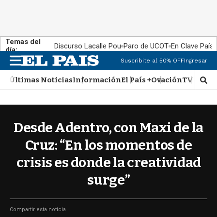
Temas del
Discurso Lacalle Pou
Paro de UCOT
En Clave País
día:
Suscribite al 50% OFF
Ingresar
M
e
Últimas Noticias
Información
El País +
Ovación
TV Show
n
M
u
o
s
t
r
Desde Adentro, con Maxi de la
a
r
Cruz: “En los momentos de
b
crisis es donde la creatividad
�
s
surge”
q
u
e
d
Compartir esta noticia