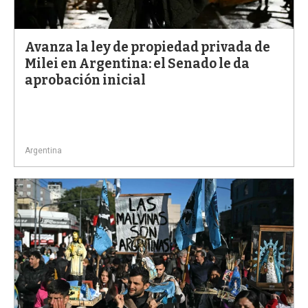
a
Avanza la ley de propiedad privada de
Milei en Argentina: el Senado le da
aprobación inicial
Argentina