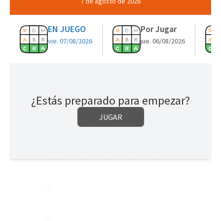
7 de agosto de 2026
s
q
EN JUEGO
Por Jugar
vie. 07/08/2026
jue. 06/08/2026
u
e
d
00:00
Ocultar
a
¿Estás preparado para empezar?
JUGAR
1
2
3
4