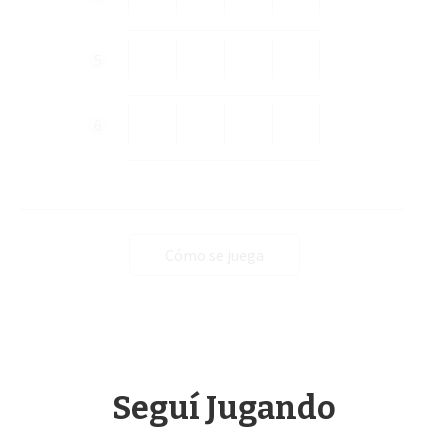
5
6
Cómo se juega
Seguí Jugando