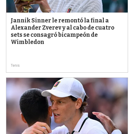
a
Jannik Sinner le remontó la final a
Alexander Zverev y al cabo de cuatro
sets se consagró bicampeón de
Wimbledon
Tenis