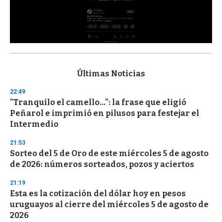
0
s
e
c
Últimas Noticias
o
n
22:49
d
"Tranquilo el camello...": la frase que eligió
s
o
Peñarol e imprimió en pilusos para festejar el
f
Intermedio
3
3
s
21:53
e
Sorteo del 5 de Oro de este miércoles 5 de agosto
c
de 2026: números sorteados, pozos y aciertos
o
n
d
21:19
s
Esta es la cotización del dólar hoy en pesos
uruguayos al cierre del miércoles 5 de agosto de
2026