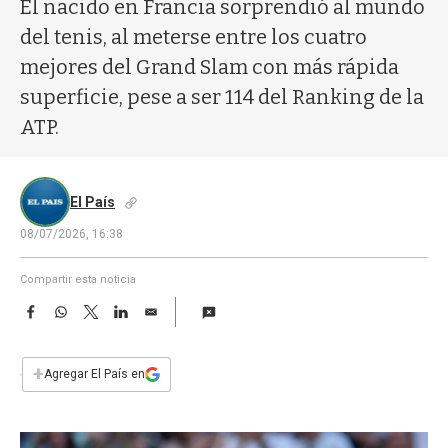
a
El nacido en Francia sorprendió al mundo
del tenis, al meterse entre los cuatro
mejores del Grand Slam con más rápida
superficie, pese a ser 114 del Ranking de la
ATP.
El País
08/07/2026, 16:38
Compartir esta noticia
F
W
T
L
E
a
h
w
i
m
c
a
i
n
a
e
t
t
k
i
+
Agregar El País en
b
s
t
e
l
o
A
e
d
o
p
r
I
k
p
n