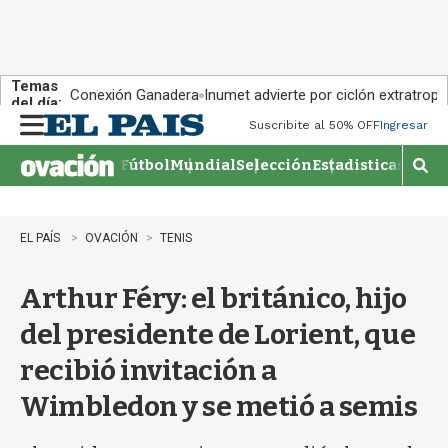
Temas
Conexión Ganadera
Inumet advierte por ciclón extratropi
del día:
Suscribite al 50% OFF
Ingresar
M
e
Fútbol
Mundial
Selección
Estadisticas
Agen
n
M
u
o
s
t
EL PAÍS
OVACIÓN
TENIS
r
a
Arthur Féry: el británico, hijo
r
b
del presidente de Lorient, que
�
s
recibió invitación a
q
u
Wimbledon y se metió a semis
e
d