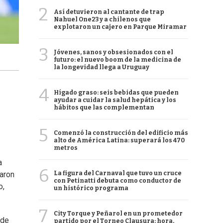
2
Así detuvieron al cantante de trap
Nahuel One23 y a chilenos que
explotaron un cajero en Parque Miramar
3
Jóvenes, sanos y obsesionados con el
futuro: el nuevo boom de la medicina de
la longevidad llega a Uruguay
4
Hígado graso: seis bebidas que pueden
ayudar a cuidar la salud hepática y los
hábitos que las complementan
5
Comenzó la construcción del edificio más
alto de América Latina: superará los 470
metros
a
6
La figura del Carnaval que tuvo un cruce
aron
con Petinatti debuta como conductor de
o,
un histórico programa
7
City Torque y Peñarol en un prometedor
 de
partido por el Torneo Clausura: hora,