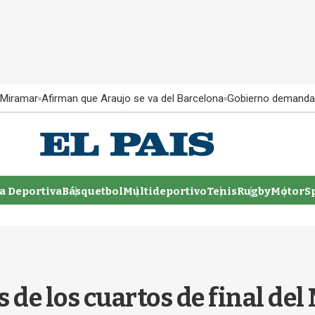
 Miramar
Afirman que Araujo se va del Barcelona
Gobierno demanda
 Deportiva
Básquetbol
Multideportivo
Tenis
Rugby
MotorSp
 de los cuartos de final del