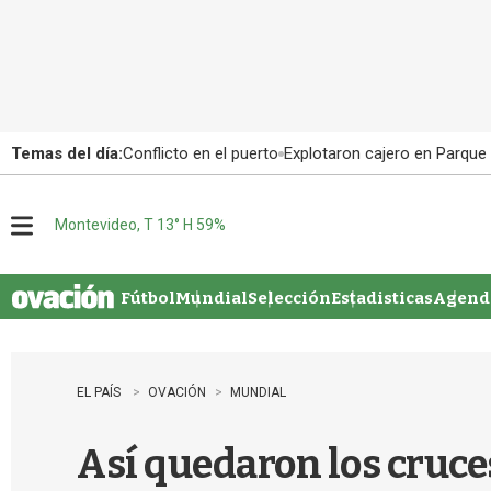
Temas del día:
Conflicto en el puerto
Explotaron cajero en Parque
Montevideo, T 13° H 59%
M
e
n
u
Fútbol
Mundial
Selección
Estadisticas
Agenda
EL PAÍS
OVACIÓN
MUNDIAL
Así quedaron los cruces