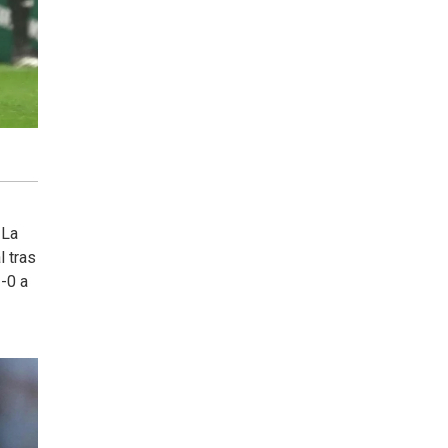
 La
l tras
-0 a