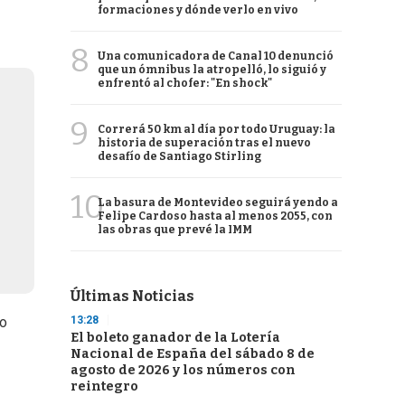
formaciones y dónde verlo en vivo
8
Una comunicadora de Canal 10 denunció
que un ómnibus la atropelló, lo siguió y
enfrentó al chofer: "En shock"
9
Correrá 50 km al día por todo Uruguay: la
historia de superación tras el nuevo
desafío de Santiago Stirling
10
La basura de Montevideo seguirá yendo a
Felipe Cardoso hasta al menos 2055, con
las obras que prevé la IMM
Últimas Noticias
13:28
io
El boleto ganador de la Lotería
Nacional de España del sábado 8 de
agosto de 2026 y los números con
reintegro