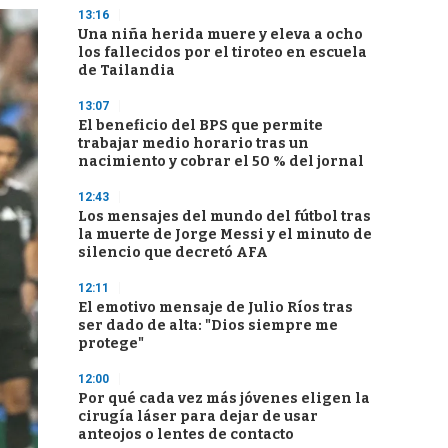
13:16
Una niña herida muere y eleva a ocho
los fallecidos por el tiroteo en escuela
de Tailandia
13:07
El beneficio del BPS que permite
trabajar medio horario tras un
nacimiento y cobrar el 50 % del jornal
12:43
Los mensajes del mundo del fútbol tras
la muerte de Jorge Messi y el minuto de
silencio que decretó AFA
12:11
El emotivo mensaje de Julio Ríos tras
ser dado de alta: "Dios siempre me
protege"
12:00
Por qué cada vez más jóvenes eligen la
cirugía láser para dejar de usar
anteojos o lentes de contacto