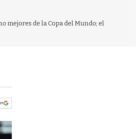
s
q
u
e
ho mejores de la Copa del Mundo; el
d
a
 en