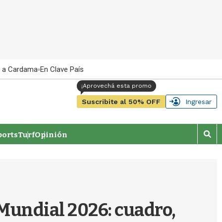
 a Cardama
En Clave País
Suscribite al 50% OFF
Ingresar
orts
Turf
Opinión
M
o
s
t
r
a
r
 Mundial 2026: cuadro,
b
�