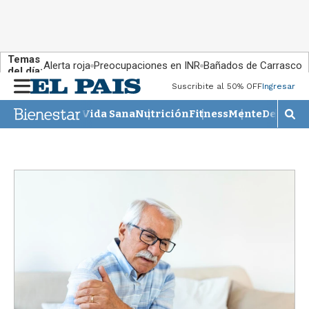
Temas
Alerta roja
Preocupaciones en INR
Bañados de Carrasco
del día:
M
Suscribite al 50% OFF
Ingresar
e
n
Vida Sana
Nutrición
Fitness
Mente
Descans
M
u
o
s
t
r
a
r
b
�
s
q
u
e
d