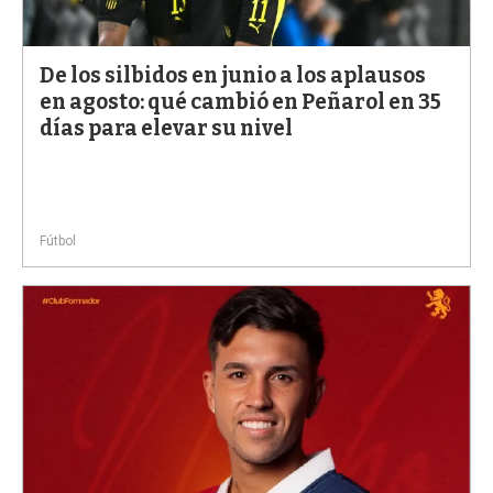
a
De los silbidos en junio a los aplausos
en agosto: qué cambió en Peñarol en 35
días para elevar su nivel
Fútbol