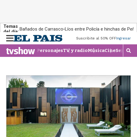
Temas
Bañados de Carrasco
Líos entre Policía e hinchas de Peña
del día:
M
Suscribite al 50% OFF
Ingresar
e
n
Personajes
TV y radio
Música
Cine
Series
Te
M
u
o
s
t
r
a
r
b
�
s
q
u
e
d