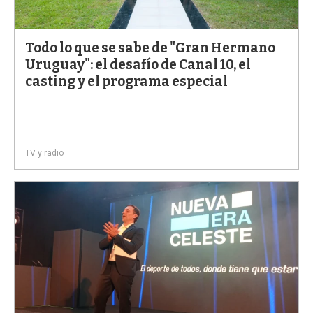
a
Todo lo que se sabe de "Gran Hermano
Uruguay": el desafío de Canal 10, el
casting y el programa especial
TV y radio