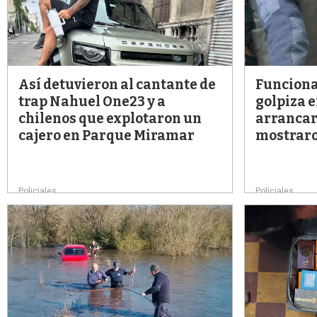
Así detuvieron al cantante de
Funcionar
trap Nahuel One23 y a
golpiza e
chilenos que explotaron un
arrancar
cajero en Parque Miramar
mostraro
Policiales
Policiales