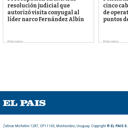
resolución judicial que
cinco cab
autorizó visita conyugal al
de operat
líder narco Fernández Albín
puntos d
Policiales
Policiales
Zelmar Michelini 1287, CP.11100, Montevideo, Uruguay. Copyright ®
EL PAIS S.