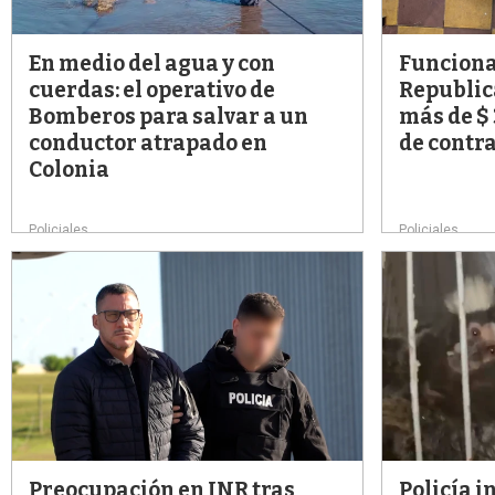
En medio del agua y con
Funciona
cuerdas: el operativo de
Republic
Bomberos para salvar a un
más de $
conductor atrapado en
de contr
Colonia
Policiales
Policiales
Preocupación en INR tras
Policía i