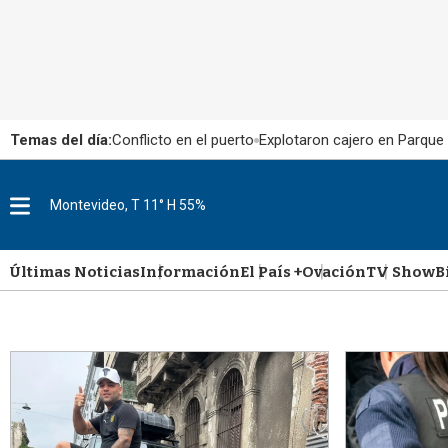
Temas del día:
Conflicto en el puerto
Explotaron cajero en Parque
M
Montevideo, T 11° H 55%
e
n
u
Últimas Noticias
Información
El País +
Ovación
TV Show
B