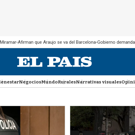
 Miramar
Afirman que Araujo se va del Barcelona
Gobierno demanda
ienestar
Negocios
Mundo
Rurales
Narrativas visuales
Opin