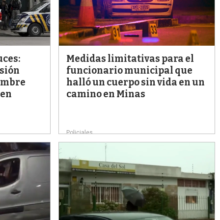
s
q
u
e
d
a
uces:
Medidas limitativas para el
isión
funcionario municipal que
hombre
halló un cuerpo sin vida en un
men
camino en Minas
Policiales