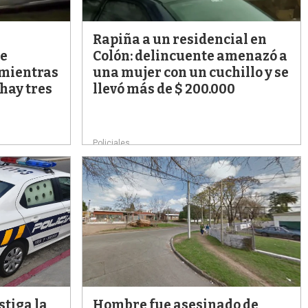
Rapiña a un residencial en
ue
Colón: delincuente amenazó a
 mientras
una mujer con un cuchillo y se
hay tres
llevó más de $ 200.000
Policiales
stiga la
Hombre fue asesinado de