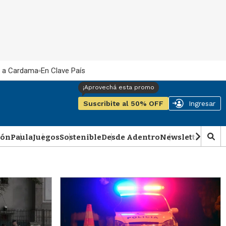
 a Cardama
En Clave País
Suscribite al 50% OFF
Ingresar
ión
Paula
Juegos
Sostenible
Desde Adentro
Newsletter
Podca
M
o
s
t
r
a
r
b
�