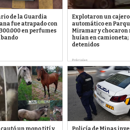
rio de la Guardia
Explotaron un cajero
ana fue atrapado con
automático en Parq
 300.000 en perfumes
Miramar y chocaron
abando
huían en camioneta; 
detenidos
Policiales
ncautó un mono tití y
Policía de Minas inve