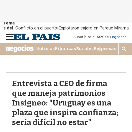
Tema
s del
Conflicto en el puerto
Explotaron cajero en Parque Miramar
día:
M
Suscribite al 50% OFF
Ingresar
e
n
Noticias
Finanzas
Rurales
Empresas
M
u
o
s
t
r
a
Entrevista a CEO de firma
r
que maneja patrimonios
b
�
Insigneo: "Uruguay es una
s
q
plaza que inspira confianza;
u
sería difícil no estar"
e
d