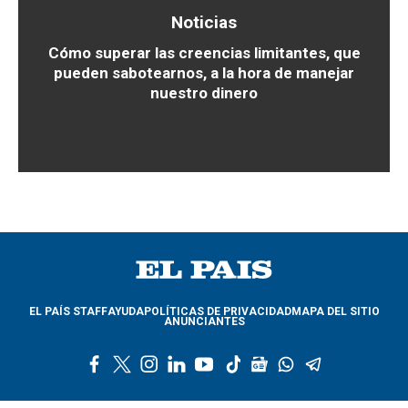
Noticias
Cómo superar las creencias limitantes, que
pueden sabotearnos, a la hora de manejar
nuestro dinero
EL PAÍS STAFF
AYUDA
POLÍTICAS DE PRIVACIDAD
MAPA DEL SITIO
ANUNCIANTES
f
t
i
l
y
t
g
w
t
a
w
n
i
o
i
o
h
e
c
i
s
n
u
k
o
a
l