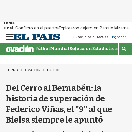
Tema
s del
Conflicto en el puerto
Explotaron cajero en Parque Miramar
día:
Suscribite al 50% OFF
Ingresar
M
e
Fútbol
Mundial
Selección
Estadisticas
Agen
n
M
u
o
s
t
EL PAÍS
OVACIÓN
FÚTBOL
r
a
Del Cerro al Bernabéu: la
r
b
historia de superación de
�
s
Federico Viñas, el "9" al que
q
u
Bielsa siempre le apuntó
e
d