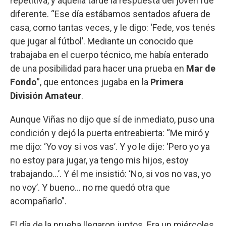
repetitiva, y aquella tarde la respuesta del joven fue
diferente. “Ese día estábamos sentados afuera de
casa, como tantas veces, y le digo: ‘Fede, vos tenés
que jugar al fútbol’. Mediante un conocido que
trabajaba en el cuerpo técnico, me había enterado
de una posibilidad para hacer una prueba en
Mar de
Fondo
”, que entonces jugaba en la
Primera
División Amateur
.
Aunque Viñas no dijo que sí de inmediato, puso una
condición y dejó la puerta entreabierta: “Me miró y
me dijo: ‘Yo voy si vos vas’. Y yo le dije: ‘Pero yo ya
no estoy para jugar, ya tengo mis hijos, estoy
trabajando…’. Y él me insistió: ‘No, si vos no vas, yo
no voy’. Y bueno… no me quedó otra que
acompañarlo”.
El día de la prueba llegaron juntos. Era un miércoles