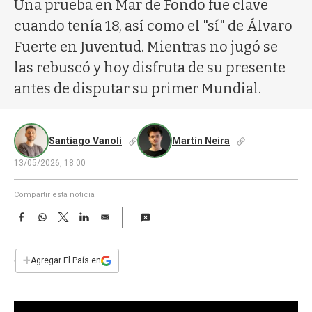
a
Una prueba en Mar de Fondo fue clave
cuando tenía 18, así como el "sí" de Álvaro
Fuerte en Juventud. Mientras no jugó se
las rebuscó y hoy disfruta de su presente
antes de disputar su primer Mundial.
Santiago Vanoli
Martín Neira
13/05/2026, 18:00
Compartir esta noticia
F
W
T
L
E
a
h
w
i
m
c
a
i
n
a
e
t
t
k
i
+
Agregar El País en
b
s
t
e
l
o
A
e
d
o
p
r
I
k
p
n