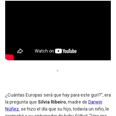
k
p
n
¿Cuántas Europas será que hay para este gurí?”, era
la pregunta que
Silvia Ribeiro
, madre de
Darwin
Núñez
, se hizo el día que su hijo, todavía un niño, le
prometió a su entrenador de baby fútbol: “Vos me