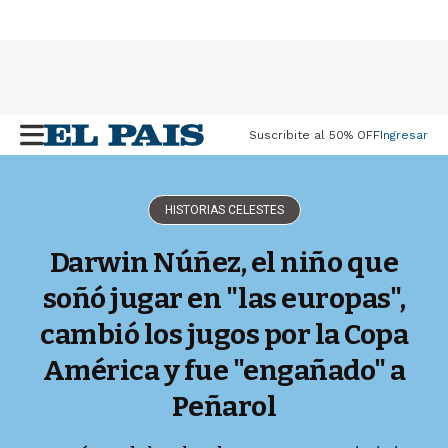
Suscribite al 50% OFF
Ingresar
M
e
n
u
HISTORIAS CELESTES
Darwin Núñez, el niño que
soñó jugar en "las europas",
cambió los jugos por la Copa
América y fue "engañado" a
Peñarol