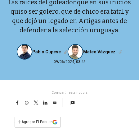
Las raíces del goleador que en sus inicios
quiso ser golero, que de chico era fatal y
que dejó un legado en Artigas antes de
defender a la selección uruguaya.
Pablo Cupese
Mateo Vázquez
09/06/2024, 03:45
Compartir esta noticia
F
W
T
L
E
a
h
w
i
m
c
a
i
n
a
e
t
t
k
i
+
Agregar El País en
b
s
t
e
l
o
A
e
d
o
p
r
I