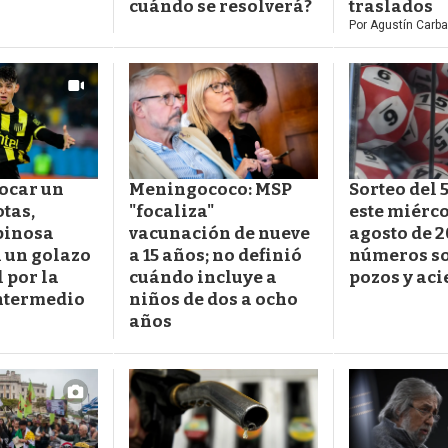
cuándo se resolverá?
traslados
Por
Agustín Carba
tocar un
Meningococo: MSP
Sorteo del 
otas,
"focaliza"
este miérco
pinosa
vacunación de nueve
agosto de 2
 un golazo
a 15 años; no definió
números so
 por la
cuándo incluye a
pozos y aci
Intermedio
niños de dos a ocho
años