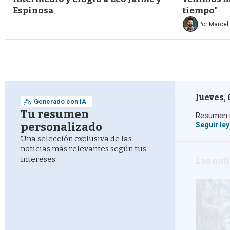
Espinosa
tiempo"
Por
Marcel 
Jueves, 
Generado con IA
Tu resumen
Resumen n
personalizado
Seguir le
Una selección exclusiva de las
noticias más relevantes según tus
intereses.
Las not