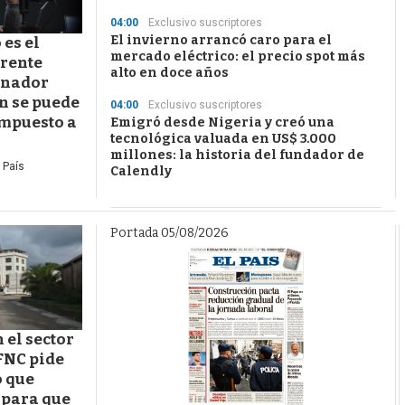
04:00
Exclusivo suscriptores
El invierno arrancó caro para el
es el
mercado eléctrico: el precio spot más
Frente
alto en doce años
enador
n se puede
04:00
Exclusivo suscriptores
impuesto a
Emigró desde Nigeria y creó una
tecnológica valuada en US$ 3.000
millones: la historia del fundador de
 País
Calendly
Portada 05/08/2026
n el sector
FNC pide
o que
 para que