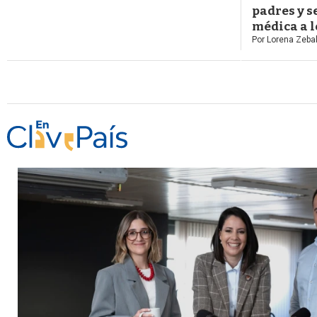
padres y s
médica a l
Por
Lorena Zeba