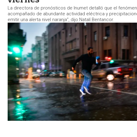
La directora de pronósticos de Inumet detalló que el fenómen
acompañado de abundante actividad eléctrica y precipitacio
emitir una alerta nivel naranja", dijo Natalí Bentancor.