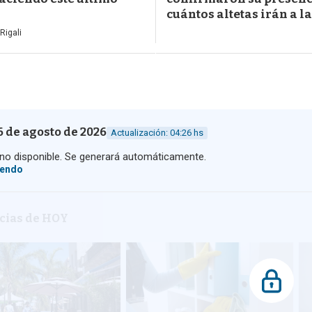
cuántos altetas irán a la
Rigali
6 de agosto de 2026
Actualización: 04:26 hs
o disponible. Se generará automáticamente.
yendo
icias de HOY