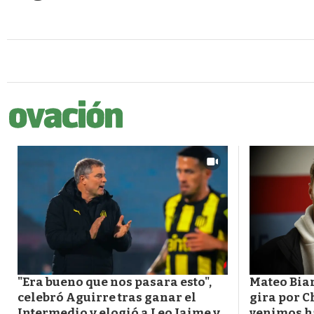
"Era bueno que nos pasara esto",
Mateo Bian
celebró Aguirre tras ganar el
gira por C
Intermedio y elogió a Leo Jaime y
venimos h