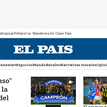
atropical
Peñarol vs. Wanderers
En Clave País
ienestar
Negocios
Mundo
Rurales
Narrativas visuales
Opin
nso"
 la
del