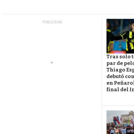
Tras solo 
par de pel
Thiago Es
debutó con
en Peñarol
final del 