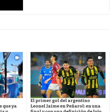
El primer gol del argentino
s que ya
Leonel Jaime en Peñarol: en una
ia y
final y con una definición de lujo