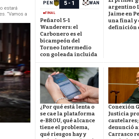
El primer g
argentino 
o estará
Jaime en P
nes. "Vamos a
Peñarol 5-1
una final y
Wanderers: el
definición 
Carbonero es el
bicampeón del
Torneo Intermedio
con goleada incluida
¿Por qué está lenta o
Conexión 
se cae la plataforma
Justicia pr
e-BROU, qué alcance
cautelares;
tiene el problema,
denunció 
qué riesgos hay y
Carrasco r