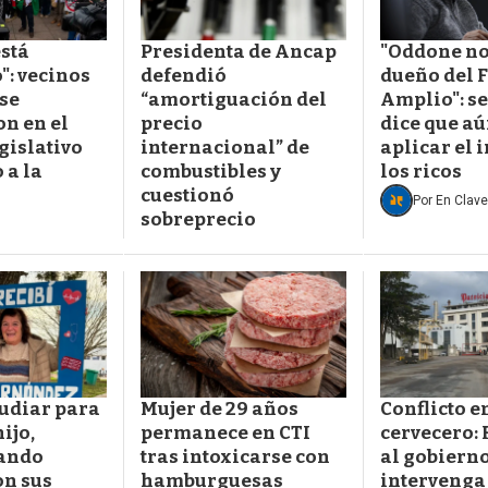
está
Presidenta de Ancap
"Oddone no 
": vecinos
defendió
dueño del 
se
“amortiguación del
Amplio": s
n en el
precio
dice que aú
gislativo
internacional” de
aplicar el 
 a la
combustibles y
los ricos
cuestionó
Por
En Clave
sobreprecio
tudiar para
Mujer de 29 años
Conflicto e
hijo,
permanece en CTI
cervecero: 
ando
tras intoxicarse con
al gobiern
n sus
hamburguesas
intervenga