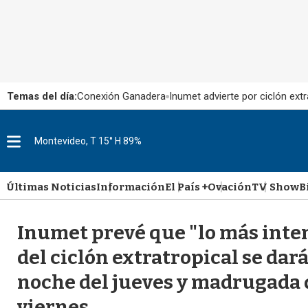
Temas del día:
Conexión Ganadera
Inumet advierte por ciclón extr
M
Montevideo, T 15° H 89%
e
n
u
Últimas Noticias
Información
El País +
Ovación
TV Show
B
Inumet prevé que "lo más inte
del ciclón extratropical se dará
noche del jueves y madrugada 
viernes