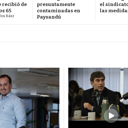
e recibió de
presuntamente
el sindicat
os 65
contaminadas en
las medida
llos Báez
Paysandú