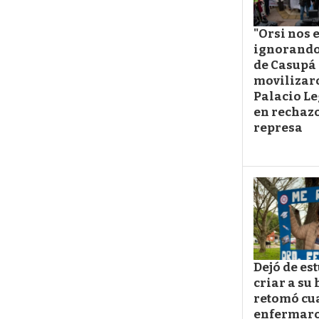
"Orsi nos 
ignorando
de Casupá 
movilizaro
Palacio Le
en rechazo
represa
Dejó de es
criar a su 
retomó cu
enfermaro