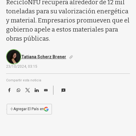
a
RecicloNFU recupera alrededor de 12 mil
toneladas para su valorización energética
y material. Empresarios promueven que el
gobierno apele a estos materiales para
obras públicas.
Tatiana Scherz Brener
23/10/2024, 03:15
Compartir esta noticia
F
W
T
L
E
a
h
w
i
m
c
a
i
n
a
e
t
t
k
i
+
Agregar El País en
b
s
t
e
l
o
A
e
d
o
p
r
I
k
p
n