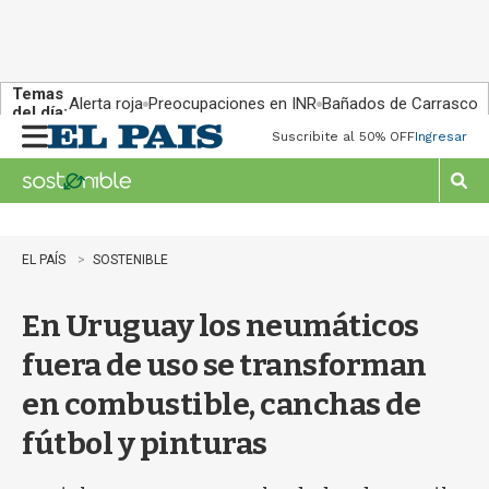
Temas
Alerta roja
Preocupaciones en INR
Bañados de Carrasco
del día:
Suscribite al 50% OFF
Ingresar
M
e
n
M
u
o
s
t
EL PAÍS
SOSTENIBLE
r
a
En Uruguay los neumáticos
r
b
fuera de uso se transforman
�
s
en combustible, canchas de
q
u
fútbol y pinturas
e
d