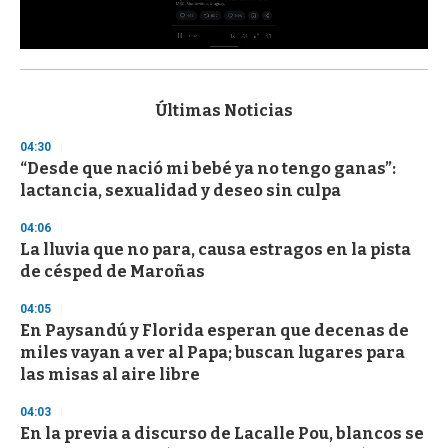
0
s
e
c
Últimas Noticias
o
n
04:30
d
“Desde que nació mi bebé ya no tengo ganas”:
s
o
lactancia, sexualidad y deseo sin culpa
f
3
04:06
3
s
La lluvia que no para, causa estragos en la pista
e
de césped de Maroñas
c
o
04:05
n
d
En Paysandú y Florida esperan que decenas de
s
miles vayan a ver al Papa; buscan lugares para
las misas al aire libre
04:03
En la previa a discurso de Lacalle Pou, blancos se