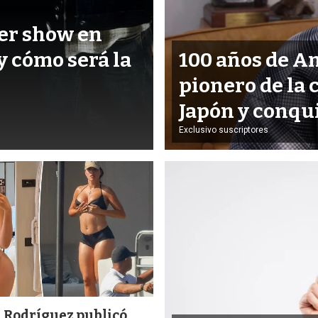
er show en
y cómo será la
100 años de An
pionero de la 
Japón y conqu
Exclusivo suscriptores
 Rodríguez publicó