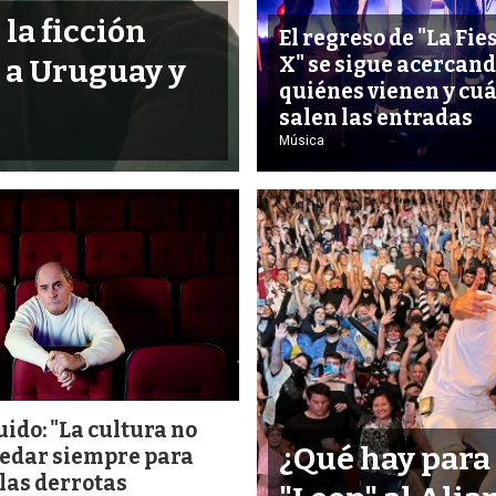
 la ficción
El regreso de "La Fies
X" se sigue acercand
e a Uruguay y
quiénes vienen y cu
salen las entradas
Música
ido: "La cultura no
¿Qué hay para
edar siempre para
las derrotas