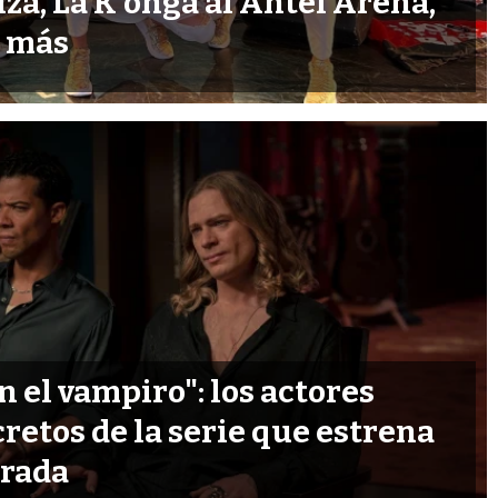
nza, La K'onga al Antel Arena,
y más
n el vampiro": los actores
cretos de la serie que estrena
orada