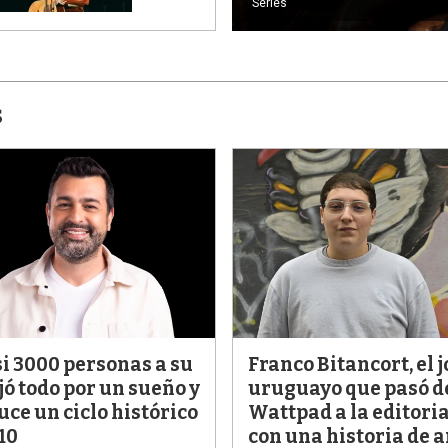
Series
s
i 3000 personas a su
Franco Bitancort, el 
jó todo por un sueño y
uruguayo que pasó d
ce un ciclo histórico
Wattpad a la editori
10
con una historia de 