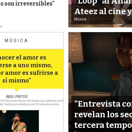
"Loop" al Alia
s son irreversibles"
Ateez al cine 
Música
al
MÚSICA
ocer el amor es
erse a uno mismo,
or amor es sufrirse a
sí mismo"
ABEL PINTOS
 El País antes de los tres shows que ofrecerá en el
"Entrevista co
el Sodre para celebrar sus 30 años de carrera.
revelan los se
tercera temp