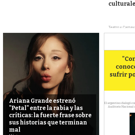
culturale
Teatro y Carnav
"Con
conoc
sufrir p
Ariana Grande estrenó
El argentino dialogó con
"Petal" entre la rabia y las
Auditorio Nacional d
críticas: la fuerte frase sobre
sus historias que terminan
mal