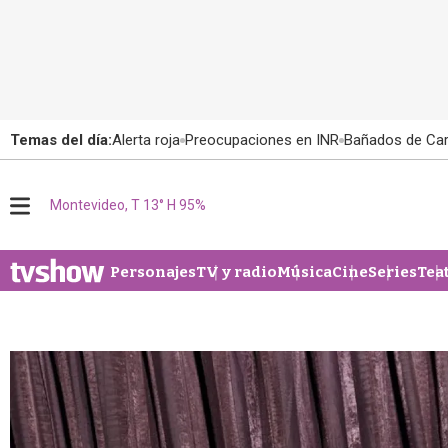
Temas del día:
Alerta roja
Preocupaciones en INR
Bañados de Ca
M
Montevideo, T 13° H 95%
e
n
u
Personajes
TV y radio
Música
Cine
Series
Tea