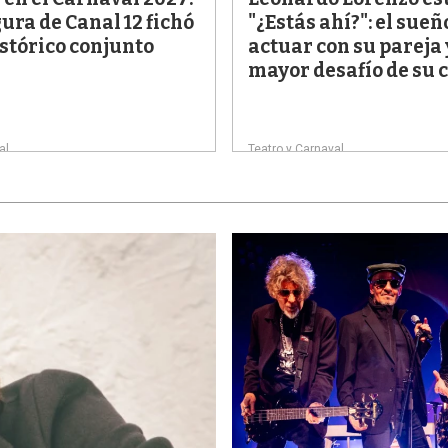
ura de Canal 12 fichó
"¿Estás ahí?": el sueñ
stórico conjunto
actuar con su pareja 
mayor desafío de su 
al
Teatro y Carnaval