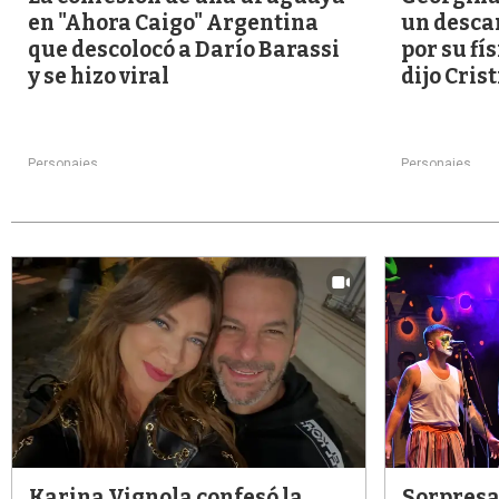
en "Ahora Caigo" Argentina
un descar
que descolocó a Darío Barassi
por su fís
y se hizo viral
dijo Cris
Personajes
Personajes
Karina Vignola confesó la
Sorpresa 