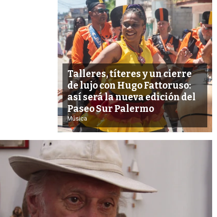
s
q
u
e
d
a
Talleres, títeres y un cierre
de lujo con Hugo Fattoruso:
así será la nueva edición del
Paseo Sur Palermo
Música