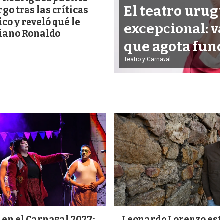
El teatro urug
go tras las críticas
ico y reveló qué le
excepcional: v
tiano Ronaldo
que agota fun
Teatro y Carnaval
en el Carnaval 2027:
Leonardo Lorenzo es