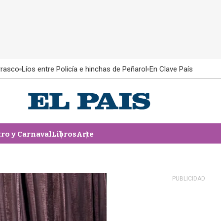
rrasco
Líos entre Policía e hinchas de Peñarol
En Clave País
tro y Carnaval
Libros
Arte