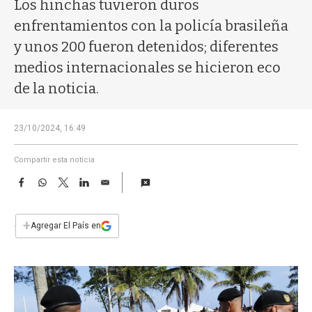
a
Los hinchas tuvieron duros
enfrentamientos con la policía brasileña
y unos 200 fueron detenidos; diferentes
medios internacionales se hicieron eco
de la noticia.
23/10/2024, 16:49
Compartir esta noticia
F
W
T
L
E
a
h
w
i
m
c
a
i
n
a
e
t
t
k
i
+
Agregar El País en
b
s
t
e
l
o
A
e
d
o
p
r
I
k
p
n