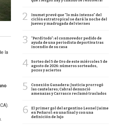
qué riesgos hay y cuándo se resolverá?
2
Inumet prevé que "lo más intenso" del
ciclón extratropical se dará la noche del
jueves y madrugada del viernes
3
"Perdí todo": el conmovedor pedido de
ayuda de una periodista deportiva tras
incendio de su casa
e la
4
Sorteo del 5 de Oro de este miércoles 5 de
agosto de 2026: números sorteados,
pozos y aciertos
5
Conexión Ganadera: Justicia prorrogó
uno
las cautelares; Cabral denunció
amenazas y Carrasco reclamó traslados
ACA).
6
El primer gol del argentino Leonel Jaime
en Peñarol: en una final y con una
definición de lujo
.