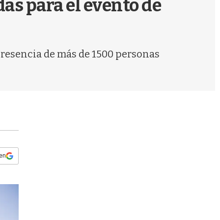
as para el evento de
s
q
u
e
d
a presencia de más de 1500 personas
a
 en