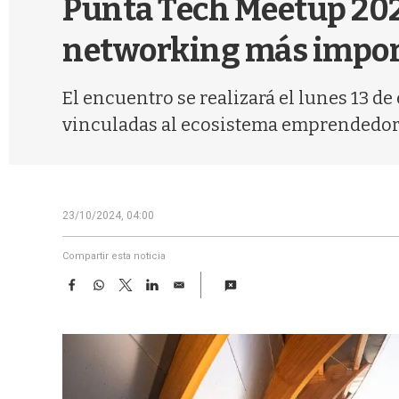
Punta Tech Meetup 2025
networking más impor
El encuentro se realizará el lunes 13 d
vinculadas al ecosistema emprendedor
23/10/2024, 04:00
Compartir esta noticia
F
W
T
L
E
a
h
w
i
m
c
a
i
n
a
e
t
t
k
i
b
s
t
e
l
o
A
e
d
o
p
r
I