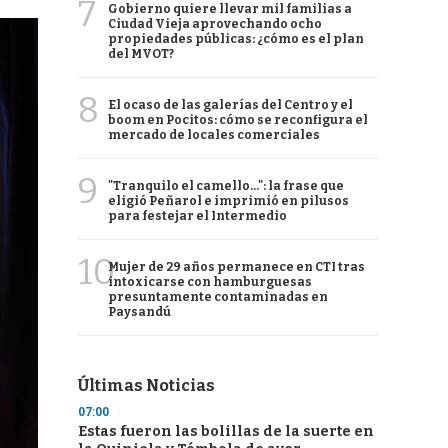
7
Gobierno quiere llevar mil familias a
Ciudad Vieja aprovechando ocho
propiedades públicas: ¿cómo es el plan
del MVOT?
8
El ocaso de las galerías del Centro y el
boom en Pocitos: cómo se reconfigura el
mercado de locales comerciales
9
"Tranquilo el camello...": la frase que
eligió Peñarol e imprimió en pilusos
para festejar el Intermedio
10
Mujer de 29 años permanece en CTI tras
intoxicarse con hamburguesas
presuntamente contaminadas en
Paysandú
Últimas Noticias
07:00
Estas fueron las bolillas de la suerte en