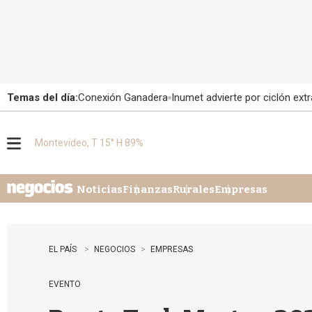
Temas del día:
Conexión Ganadera
Inumet advierte por ciclón extr
Montevideo, T 15° H 89%
M
e
n
u
Noticias
Finanzas
Rurales
Empresas
EL PAÍS
NEGOCIOS
EMPRESAS
EVENTO