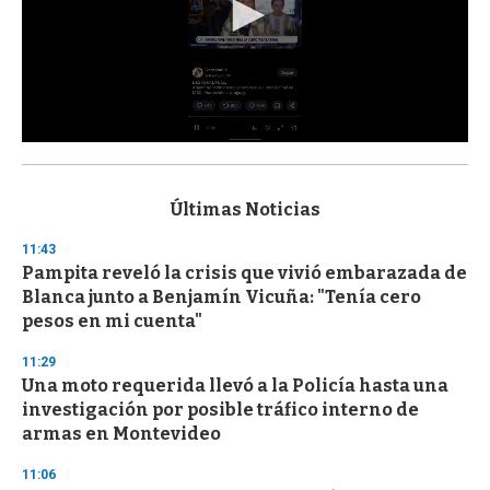
0
s
e
c
Últimas Noticias
o
n
11:43
d
Pampita reveló la crisis que vivió embarazada de
s
o
Blanca junto a Benjamín Vicuña: "Tenía cero
f
pesos en mi cuenta"
3
3
s
11:29
e
Una moto requerida llevó a la Policía hasta una
c
investigación por posible tráfico interno de
o
n
armas en Montevideo
d
s
11:06