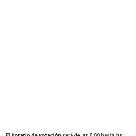
El
horario de votación
será de las 8:00 hasta las