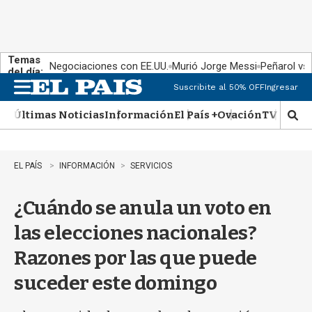
Temas
Negociaciones con EE.UU.
Murió Jorge Messi
Peñarol vs
del día:
Suscribite al 50% OFF
Ingresar
M
e
Últimas Noticias
Información
El País +
Ovación
TV Show
n
M
u
o
s
t
EL PAÍS
INFORMACIÓN
SERVICIOS
r
a
¿Cuándo se anula un voto en
r
b
las elecciones nacionales?
�
s
Razones por las que puede
q
u
suceder este domingo
e
d