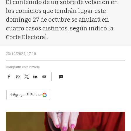
a
El contenido de un sobre de votación en
los comicios que tendrán lugar este
domingo 27 de octubre se anulará en
cuatro casos distintos, según indicó la
Corte Electoral.
23/10/2024, 17:10
Compartir esta noticia
F
W
T
L
E
a
h
w
i
m
c
a
i
n
a
e
t
t
k
i
+
Agregar El País en
b
s
t
e
l
o
A
e
d
o
p
r
I
k
p
n