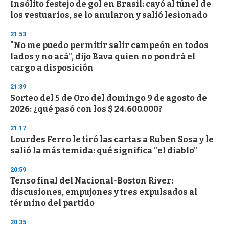
Insólito festejo de gol en Brasil: cayó al túnel de
s
o
los vestuarios, se lo anularon y salió lesionado
f
3
21:53
3
s
"No me puedo permitir salir campeón en todos
e
lados y no acá", dijo Bava quien no pondrá el
c
cargo a disposición
o
n
d
21:39
s
Sorteo del 5 de Oro del domingo 9 de agosto de
2026: ¿qué pasó con los $ 24.600.000?
21:17
Lourdes Ferro le tiró las cartas a Ruben Sosa y le
salió la más temida: qué significa "el diablo"
20:59
Tenso final del Nacional-Boston River:
discusiones, empujones y tres expulsados al
término del partido
20:35