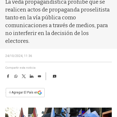
a
La veda propagandística prohibe que se
realicen actos de propaganda proselitista
tanto en la vía pública como
comunicaciones a través de medios, para
no interferir en la decisión de los
electores.
24/10/2024, 11:36
Compartir esta noticia
F
W
T
L
E
a
h
w
i
m
c
a
i
n
a
e
t
t
k
i
+
Agregar El País en
b
s
t
e
l
o
A
e
d
o
p
r
I
k
p
n