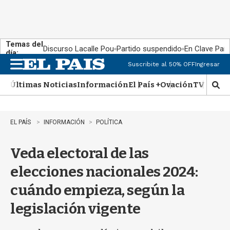
Temas del
Discurso Lacalle Pou
Partido suspendido
En Clave País
día:
Suscribite al 50% OFF
Ingresar
M
e
Últimas Noticias
Información
El País +
Ovación
TV Show
n
M
u
o
s
t
EL PAÍS
INFORMACIÓN
POLÍTICA
r
a
Veda electoral de las
r
b
elecciones nacionales 2024:
�
s
cuándo empieza, según la
q
u
legislación vigente
e
d