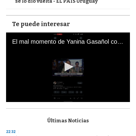
se lo dio vuelta - EL PAÍS Uruguay
Te puede interesar
El mal momento de Yanina Gasañol con un hincha argentino en "Subrayado"
0
s
e
c
Últimas Noticias
o
n
22:32
d