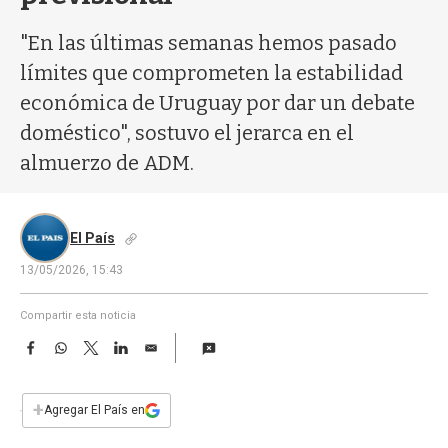
a
"En las últimas semanas hemos pasado
límites que comprometen la estabilidad
económica de Uruguay por dar un debate
doméstico", sostuvo el jerarca en el
almuerzo de ADM.
El País
13/05/2026, 15:43
Compartir esta noticia
F
W
T
L
E
a
h
w
i
m
c
a
i
n
a
e
t
t
k
i
+
Agregar El País en
b
s
t
e
l
o
A
e
d