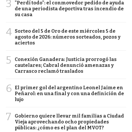
3
"Perdí todo": el conmovedor pedido de ayuda
de una periodista deportiva tras incendio de
su casa
4
Sorteo del 5 de Oro de este miércoles 5 de
agosto de 2026: números sorteados, pozos y
aciertos
5
Conexión Ganadera: Justicia prorrogó las
cautelares; Cabral denunció amenazas y
Carrasco reclamó traslados
6
El primer gol del argentino Leonel Jaime en
Peñarol: en una final y con una definición de
lujo
7
Gobierno quiere llevar mil familias a Ciudad
Vieja aprovechando ocho propiedades
públicas: ¿cómo es el plan del MVOT?