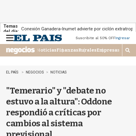
Temas
Conexión Ganadera
Inumet advierte por ciclón extratropi
del día:
Suscribite al 50% OFF
Ingresar
M
e
Noticias
Finanzas
Rurales
Empresas
n
M
u
o
s
t
EL PAÍS
NEGOCIOS
NOTICIAS
r
a
"Temerario" y "debate no
r
b
estuvo a la altura": Oddone
�
s
respondió a críticas por
q
u
cambios al sistema
e
d
previsional