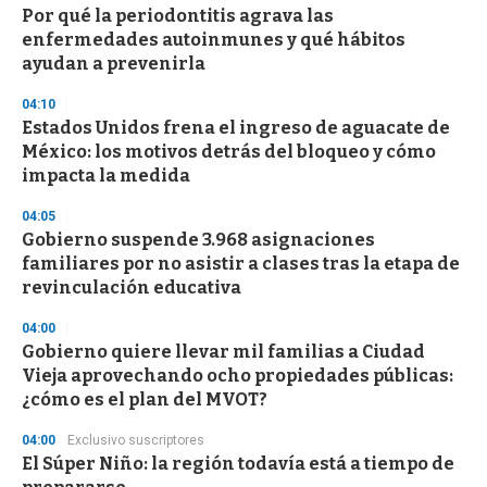
s
Por qué la periodontitis agrava las
enfermedades autoinmunes y qué hábitos
ayudan a prevenirla
04:10
Estados Unidos frena el ingreso de aguacate de
México: los motivos detrás del bloqueo y cómo
impacta la medida
04:05
Gobierno suspende 3.968 asignaciones
familiares por no asistir a clases tras la etapa de
revinculación educativa
04:00
Gobierno quiere llevar mil familias a Ciudad
Vieja aprovechando ocho propiedades públicas:
¿cómo es el plan del MVOT?
04:00
Exclusivo suscriptores
El Súper Niño: la región todavía está a tiempo de