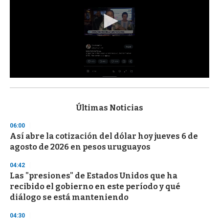
0
s
e
c
Últimas Noticias
o
n
06:00
d
Así abre la cotización del dólar hoy jueves 6 de
s
o
agosto de 2026 en pesos uruguayos
f
3
04:42
3
s
Las "presiones" de Estados Unidos que ha
e
recibido el gobierno en este período y qué
c
diálogo se está manteniendo
o
n
d
04:30