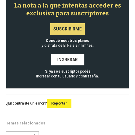
La nota a la que intentas acceder es
exclusiva para suscriptores
SUSCRIBIRME
Conocé nuestros planes
y disfrutá de El País sin límites.
INGRESAR
Si ya sos suscriptor
podés
ingresar con tu usuario y contraseña.
¿Encontraste un error?
Reportar
Temas relacionados