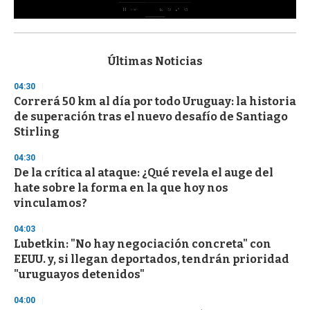
0
s
e
c
Últimas Noticias
o
n
04:30
d
Correrá 50 km al día por todo Uruguay: la historia
s
o
de superación tras el nuevo desafío de Santiago
f
Stirling
3
3
s
04:30
e
De la crítica al ataque: ¿Qué revela el auge del
c
hate sobre la forma en la que hoy nos
o
n
vinculamos?
d
s
04:03
Lubetkin: "No hay negociación concreta" con
EEUU. y, si llegan deportados, tendrán prioridad
"uruguayos detenidos"
04:00