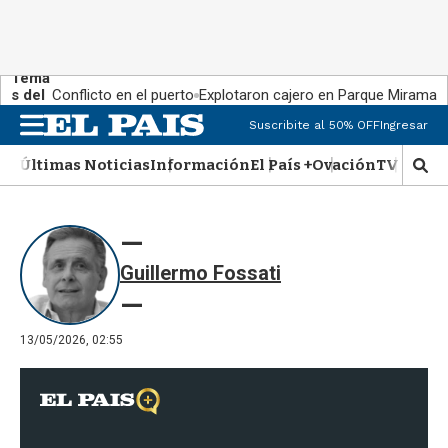
Tema
s del
Conflicto en el puerto
Explotaron cajero en Parque Miramar
día:
Suscribite al 50% OFF
Ingresar
M
e
Últimas Noticias
Información
El País +
Ovación
TV Show
n
M
u
o
s
t
r
Guillermo Fossati
a
r
b
�
13/05/2026, 02:55
s
q
u
e
d