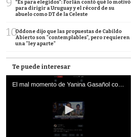
9
“Es para elegidos”: Forlán contó qué lo motivó
para dirigir a Uruguay y el récord de su
abuelo como DT de la Celeste
10
Oddone dijo que las propuestas de Cabildo
Abierto son "contemplables", pero requieren
una "ley aparte"
Te puede interesar
El mal momento de Yanina Gasañol con un hincha argentino en "Subrayado"