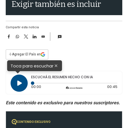
a
Exigir también es incluir
Compartir esta noticia
F
W
T
L
E
a
h
w
i
m
c
a
i
n
a
e
t
t
k
i
+
Agregar El País en
b
s
t
e
l
o
A
e
d
×
Toca para escuchar
o
p
r
I
k
p
n
ESCUCHÁ EL RESUMEN HECHO CON IA
Tiempo transcurrido: 0 segundos
Durac
00:00
00:45
CONTENIDO EXCLUSIVO