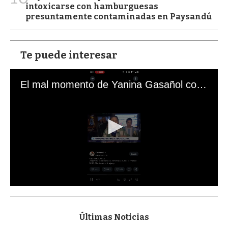
intoxicarse con hamburguesas
presuntamente contaminadas en Paysandú
Te puede interesar
El mal momento de Yanina Gasañol con un hincha argentino en "Subrayado"
0
s
e
c
Últimas Noticias
o