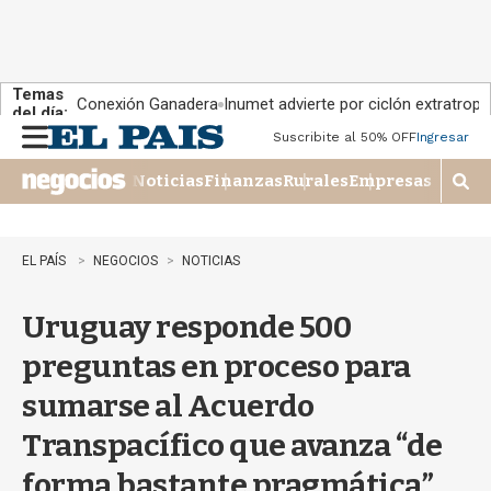
Temas
Conexión Ganadera
Inumet advierte por ciclón extratropi
del día:
Suscribite al 50% OFF
Ingresar
M
e
Noticias
Finanzas
Rurales
Empresas
n
M
u
o
s
t
EL PAÍS
NEGOCIOS
NOTICIAS
r
a
Uruguay responde 500
r
b
preguntas en proceso para
�
s
sumarse al Acuerdo
q
u
Transpacífico que avanza “de
e
d
forma bastante pragmática”