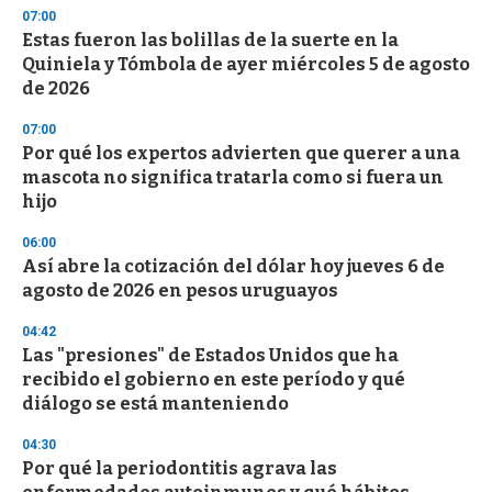
n
07:00
d
Estas fueron las bolillas de la suerte en la
s
o
Quiniela y Tómbola de ayer miércoles 5 de agosto
f
de 2026
3
3
s
07:00
e
Por qué los expertos advierten que querer a una
c
mascota no significa tratarla como si fuera un
o
n
hijo
d
s
06:00
Así abre la cotización del dólar hoy jueves 6 de
agosto de 2026 en pesos uruguayos
04:42
Las "presiones" de Estados Unidos que ha
recibido el gobierno en este período y qué
diálogo se está manteniendo
04:30
Por qué la periodontitis agrava las