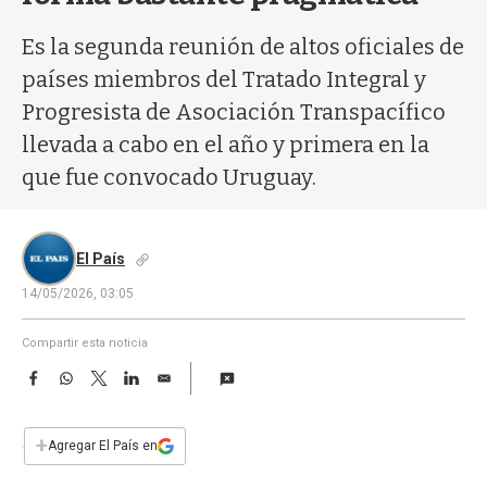
a
Es la segunda reunión de altos oficiales de
países miembros del Tratado Integral y
Progresista de Asociación Transpacífico
llevada a cabo en el año y primera en la
que fue convocado Uruguay.
El País
14/05/2026, 03:05
Compartir esta noticia
F
W
T
L
E
a
h
w
i
m
c
a
i
n
a
e
t
t
k
i
+
Agregar El País en
b
s
t
e
l
o
A
e
d