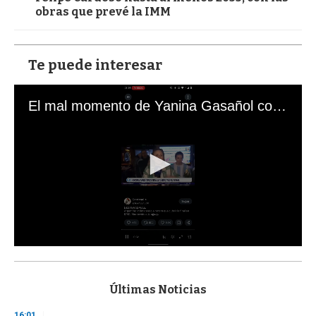
obras que prevé la IMM
Te puede interesar
El mal momento de Yanina Gasañol con un hincha argentino en "Subrayado"
0
s
e
c
Últimas Noticias
o
n
16:01