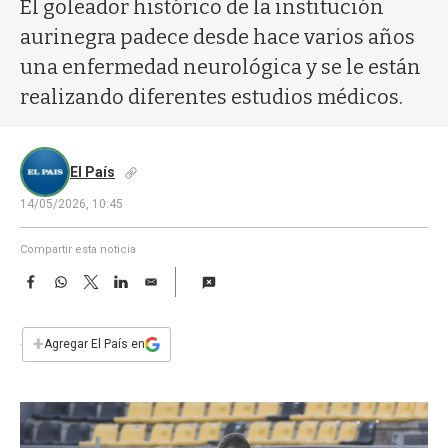
a
El goleador histórico de la institución
aurinegra padece desde hace varios años
una enfermedad neurológica y se le están
realizando diferentes estudios médicos.
El País
14/05/2026, 10:45
Compartir esta noticia
F
W
T
L
E
a
h
w
i
m
c
a
i
n
a
e
t
t
k
i
+
Agregar El País en
b
s
t
e
l
o
A
e
d
o
p
r
I
k
p
n