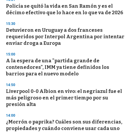
d
Policía se quitó la vida en San Ramón y es el
s
o
décimo efectivo que lo hace en lo que va de 2026
f
3
15:30
3
s
Detuvieron en Uruguay a dos franceses
e
requeridos por Interpol Argentina por intentar
c
enviar droga a Europa
o
n
d
15:00
s
A la espera de una "partida grande de
contenedores", IMM ya tiene definidos los
barrios para el nuevo modelo
14:50
Liverpool 0-0 Albion en vivo: el negriazul fue el
más peligroso en el primer tiempo por su
presión alta
14:00
¿Morrón o paprika? Cuáles son sus diferencias,
propiedades y cuándo conviene usar cada uno