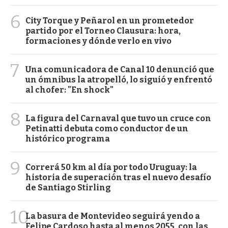
6
City Torque y Peñarol en un prometedor
partido por el Torneo Clausura: hora,
formaciones y dónde verlo en vivo
7
Una comunicadora de Canal 10 denunció que
un ómnibus la atropelló, lo siguió y enfrentó
al chofer: "En shock"
8
La figura del Carnaval que tuvo un cruce con
Petinatti debuta como conductor de un
histórico programa
9
Correrá 50 km al día por todo Uruguay: la
historia de superación tras el nuevo desafío
de Santiago Stirling
10
La basura de Montevideo seguirá yendo a
Felipe Cardoso hasta al menos 2055, con las