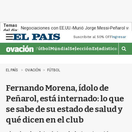
Temas
Negociaciones con EE.UU.
Murió Jorge Messi
Peñarol vs
del día:
Suscribite al 50% OFF
Ingresar
M
e
Fútbol
Mundial
Selección
Estadisticas
Agen
n
M
u
o
s
t
EL PAÍS
OVACIÓN
FÚTBOL
r
a
Fernando Morena, ídolo de
r
b
Peñarol, está internado: lo que
�
s
se sabe de su estado de salud y
q
u
qué dicen en el club
e
d