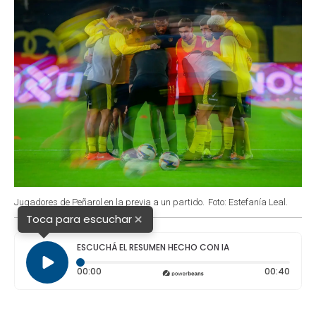
Jugadores de Peñarol en la previa a un partido.
Foto: Estefanía Leal.
×
Toca para escuchar
ESCUCHÁ EL RESUMEN HECHO CON IA
Tiempo transcurrido: 0 segundos
Durac
00:00
00:40