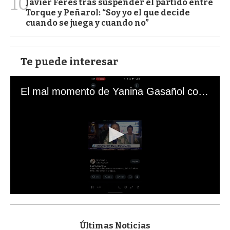
10
Javier Feres tras suspender el partido entre
Torque y Peñarol: “Soy yo el que decide
cuando se juega y cuando no”
Te puede interesar
El mal momento de Yanina Gasañol con un hincha argentino en "Subrayado"
0
s
e
c
Últimas Noticias