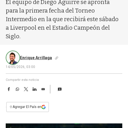
a
El equipo de Diego Aguirre se apronta
para la primera fecha del Torneo
Intermedio en la que recibirá este sábado
a Liverpool en el Estadio Campeón del
Siglo.
Enrique Arrillaga
14/05/2026, 03:00
Compartir esta noticia
F
W
T
L
E
a
h
w
i
m
c
a
i
n
a
e
t
t
k
i
+
Agregar El País en
b
s
t
e
l
o
A
e
d
o
p
r
I
k
p
n