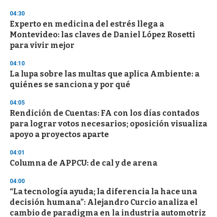
o
n
04:30
d
Experto en medicina del estrés llega a
s
o
Montevideo: las claves de Daniel López Rosetti
f
para vivir mejor
3
3
s
04:10
e
La lupa sobre las multas que aplica Ambiente: a
c
quiénes se sanciona y por qué
o
n
d
04:05
s
Rendición de Cuentas: FA con los días contados
para lograr votos necesarios; oposición visualiza
apoyo a proyectos aparte
04:01
Columna de APPCU: de cal y de arena
04:00
“La tecnología ayuda; la diferencia la hace una
decisión humana”: Alejandro Curcio analiza el
cambio de paradigma en la industria automotriz