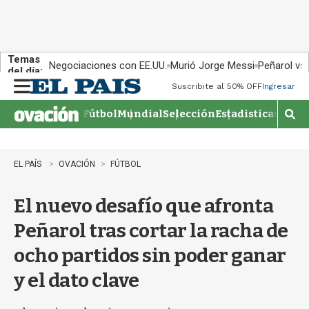
Temas
Negociaciones con EE.UU.
Murió Jorge Messi
Peñarol vs
del día:
Suscribite al 50% OFF
Ingresar
M
e
Fútbol
Mundial
Selección
Estadisticas
Agen
n
M
u
o
s
t
EL PAÍS
OVACIÓN
FÚTBOL
r
a
El nuevo desafío que afronta
r
b
Peñarol tras cortar la racha de
�
s
ocho partidos sin poder ganar
q
u
y el dato clave
e
d