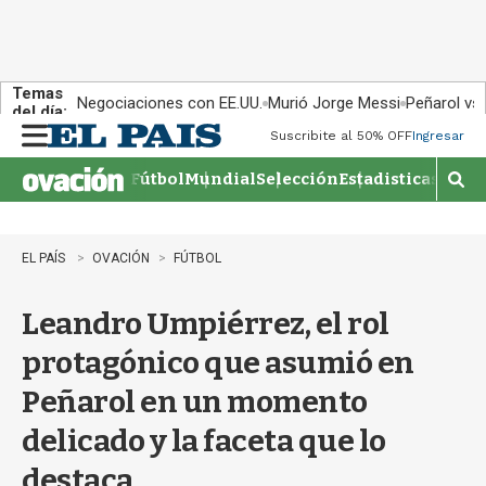
Temas
Negociaciones con EE.UU.
Murió Jorge Messi
Peñarol vs
del día:
Suscribite al 50% OFF
Ingresar
M
e
Fútbol
Mundial
Selección
Estadisticas
Agen
n
M
u
o
s
t
EL PAÍS
OVACIÓN
FÚTBOL
r
a
Leandro Umpiérrez, el rol
r
b
protagónico que asumió en
�
s
Peñarol en un momento
q
u
delicado y la faceta que lo
e
d
destaca