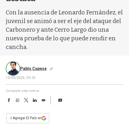
a
Con la ausencia de Leonardo Fernández, el
juvenil se animó a ser el eje del ataque del
Carbonero y ante Cerro Largo dio una
nueva prueba de lo que puede rendir en
cancha.
Pablo Cupese
13/05/2026, 03:20
Compartir esta noticia
F
W
T
L
E
a
h
w
i
m
c
a
i
n
a
e
t
t
k
i
+
Agregar El País en
b
s
t
e
l
o
A
e
d