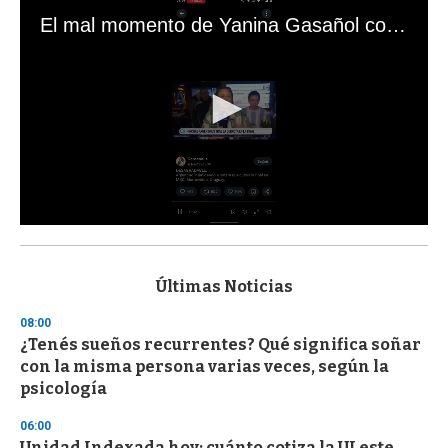
El mal momento de Yanina Gasañol con un hincha argentino en "Subrayado"
0
s
e
c
Últimas Noticias
o
n
08:00
d
¿Tenés sueños recurrentes? Qué significa soñar
s
o
con la misma persona varias veces, según la
f
psicología
3
3
s
06:00
e
Unidad Indexada hoy: cuánto cotiza la UI este