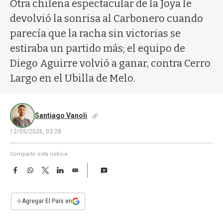
a
Otra chilena espectacular de la Joya le
devolvió la sonrisa al Carbonero cuando
parecía que la racha sin victorias se
estiraba un partido más; el equipo de
Diego Aguirre volvió a ganar, contra Cerro
Largo en el Ubilla de Melo.
Santiago Vanoli
12/05/2026, 03:28
Compartir esta noticia
F
W
T
L
E
a
h
w
i
m
c
a
i
n
a
e
t
t
k
i
+
Agregar El País en
b
s
t
e
l
o
A
e
d