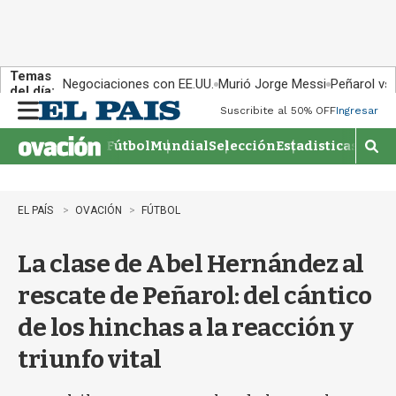
Temas
Negociaciones con EE.UU.
Murió Jorge Messi
Peñarol vs
del día:
Suscribite al 50% OFF
Ingresar
M
e
Fútbol
Mundial
Selección
Estadisticas
Agen
n
M
u
o
s
t
EL PAÍS
OVACIÓN
FÚTBOL
r
a
La clase de Abel Hernández al
r
b
rescate de Peñarol: del cántico
�
s
de los hinchas a la reacción y
q
u
triunfo vital
e
d