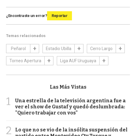
¿Encontraste un error?
Reportar
Temas relacionados
Peñarol
Estadio Ubilla
Cerro Largo
Torneo Apertura
Liga AUF Uruguaya
Las Más Vistas
1
Una estrella de la televisión argentina fue a
ver el show de Gustaf y quedó deslumbrada:
"Quiero trabajar con vos"
2
Lo que no se vio de la insólita suspensión del
partido entre Montevideo Cty Torque y