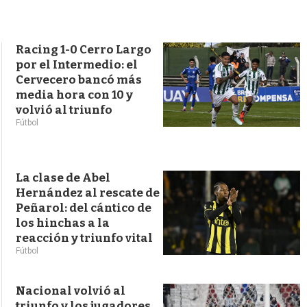
s
q
u
e
Racing 1-0 Cerro Largo
d
por el Intermedio: el
a
Cervecero bancó más
media hora con 10 y
volvió al triunfo
Fútbol
La clase de Abel
Hernández al rescate de
Peñarol: del cántico de
los hinchas a la
reacción y triunfo vital
Fútbol
Nacional volvió al
triunfo y los jugadores