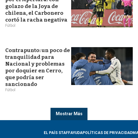
golazo de la Joya de
chilena, el Carbonero
cortó la racha negativa
Fútbol
Contrapunto: un poco de
tranquilidad para
Nacional y problemas
por doquier en Cerro,
que podría ser
sancionado
Fútbol
Mostrar Más
EL PAÍS STAFF
AYUDA
POLÍTICAS DE PRIVACIDAD
MA