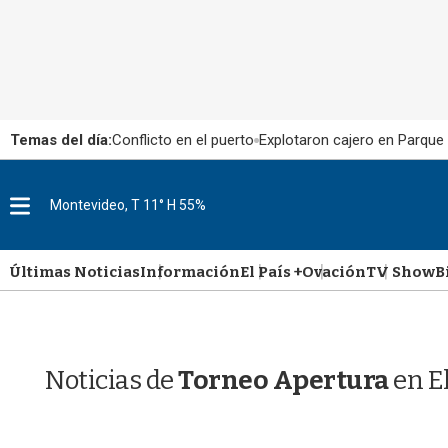
Temas del día:
Conflicto en el puerto
Explotaron cajero en Parque
M
Montevideo, T 11° H 55%
e
n
u
Últimas Noticias
Información
El País +
Ovación
TV Show
B
Noticias de
Torneo Apertura
en E