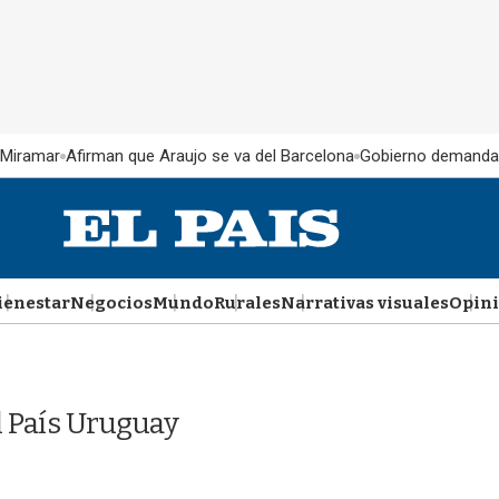
 Miramar
Afirman que Araujo se va del Barcelona
Gobierno demanda
ienestar
Negocios
Mundo
Rurales
Narrativas visuales
Opin
l País Uruguay