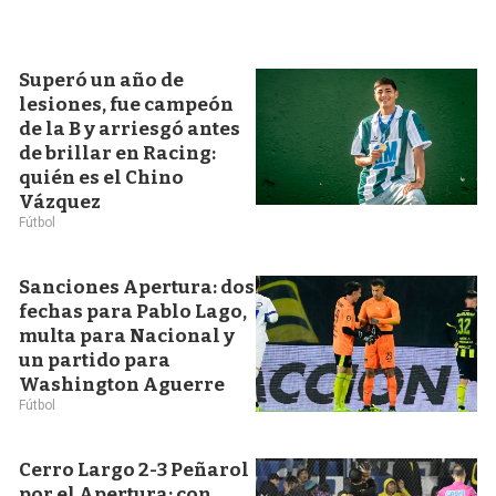
Superó un año de
lesiones, fue campeón
de la B y arriesgó antes
de brillar en Racing:
quién es el Chino
Vázquez
Fútbol
Sanciones Apertura: dos
fechas para Pablo Lago,
multa para Nacional y
un partido para
Washington Aguerre
Fútbol
Cerro Largo 2-3 Peñarol
por el Apertura: con