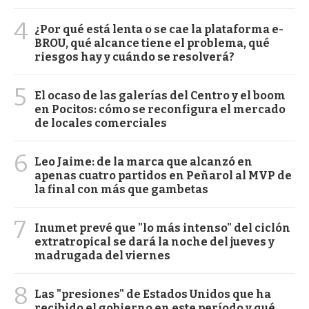
4
¿Por qué está lenta o se cae la plataforma e-
BROU, qué alcance tiene el problema, qué
riesgos hay y cuándo se resolverá?
5
El ocaso de las galerías del Centro y el boom
en Pocitos: cómo se reconfigura el mercado
de locales comerciales
6
Leo Jaime: de la marca que alcanzó en
apenas cuatro partidos en Peñarol al MVP de
la final con más que gambetas
7
Inumet prevé que "lo más intenso" del ciclón
extratropical se dará la noche del jueves y
madrugada del viernes
8
Las "presiones" de Estados Unidos que ha
recibido el gobierno en este período y qué