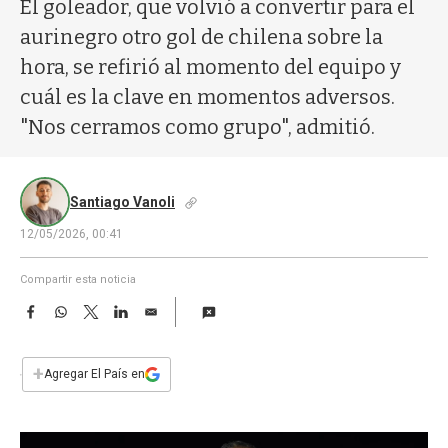
a
El goleador, que volvió a convertir para el
aurinegro otro gol de chilena sobre la
hora, se refirió al momento del equipo y
cuál es la clave en momentos adversos.
"Nos cerramos como grupo", admitió.
Santiago Vanoli
12/05/2026, 00:41
Compartir esta noticia
F
W
T
L
E
a
h
w
i
m
c
a
i
n
a
e
t
t
k
i
+
Agregar El País en
b
s
t
e
l
o
A
e
d
o
p
r
I
k
p
n