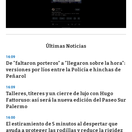
0
s
e
c
Últimas Noticias
o
n
16:09
d
De "faltaron porteros" a "llegaron sobre la hora":
s
o
versiones por líos entre la Policía e hinchas de
f
Peñarol
3
3
s
16:09
e
Talleres, títeres y un cierre de lujo con Hugo
c
Fattoruso: así será la nueva edición del Paseo Sur
o
n
Palermo
d
s
16:00
El estiramiento de 5 minutos al despertar que
ayuda a proteger las rodillas y reduce la rigidez