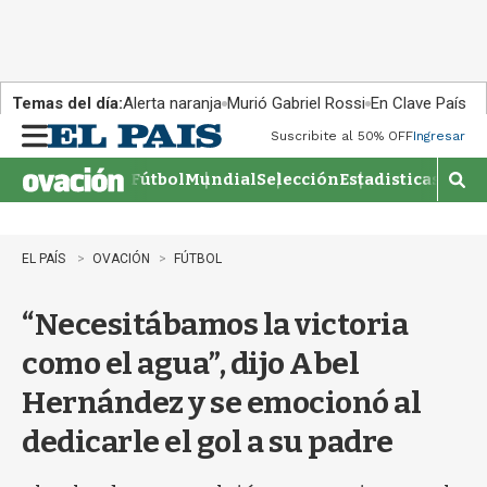
Temas del día:
Alerta naranja
Murió Gabriel Rossi
En Clave País
Suscribite al 50% OFF
Ingresar
M
e
Fútbol
Mundial
Selección
Estadisticas
Agen
n
M
u
o
s
t
EL PAÍS
OVACIÓN
FÚTBOL
r
a
“Necesitábamos la victoria
r
b
como el agua”, dijo Abel
�
s
Hernández y se emocionó al
q
u
dedicarle el gol a su padre
e
d