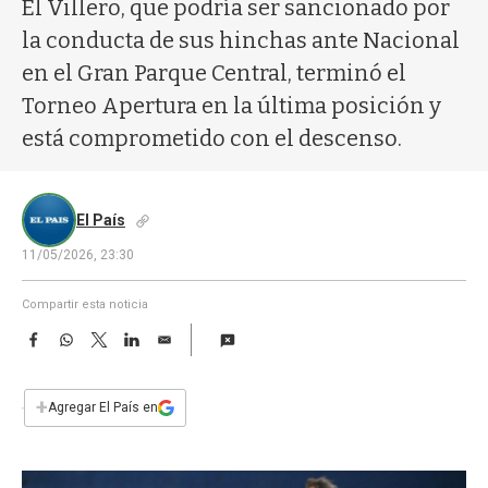
a
El Villero, que podría ser sancionado por
la conducta de sus hinchas ante Nacional
en el Gran Parque Central, terminó el
Torneo Apertura en la última posición y
está comprometido con el descenso.
El País
11/05/2026, 23:30
Compartir esta noticia
F
W
T
L
E
a
h
w
i
m
c
a
i
n
a
e
t
t
k
i
+
Agregar El País en
b
s
t
e
l
o
A
e
d
o
p
r
I
k
p
n