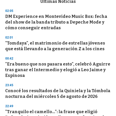
Últimas Noticias
o
n
02:05
d
DM Experience en Montevideo Music Box: fecha
s
o
del show de la banda tributo a Depeche Mode y
f
cómo conseguir entradas
3
3
s
02:01
e
"Tomdaya", el matrimonio de estrellas jóvenes
c
que está llevando a la generación Z a los cines
o
n
d
00:42
s
"Era bueno que nos pasara esto", celebró Aguirre
tras ganar el Intermedio y elogió a Leo Jaime y
Espinosa
23:45
Conocé los resultados de la Quiniela y la Tómbola
nocturna del miércoles 5 de agosto de 2026
22:49
"Tranquilo el camello...": la frase que eligió