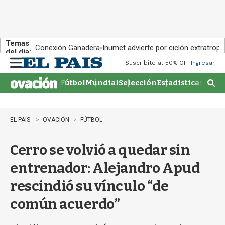
Temas
Conexión Ganadera
Inumet advierte por ciclón extratropi
del día:
Suscribite al 50% OFF
Ingresar
M
e
Fútbol
Mundial
Selección
Estadisticas
Agen
n
M
u
o
s
t
EL PAÍS
OVACIÓN
FÚTBOL
r
a
Cerro se volvió a quedar sin
r
b
entrenador: Alejandro Apud
�
s
rescindió su vínculo “de
q
u
común acuerdo”
e
d