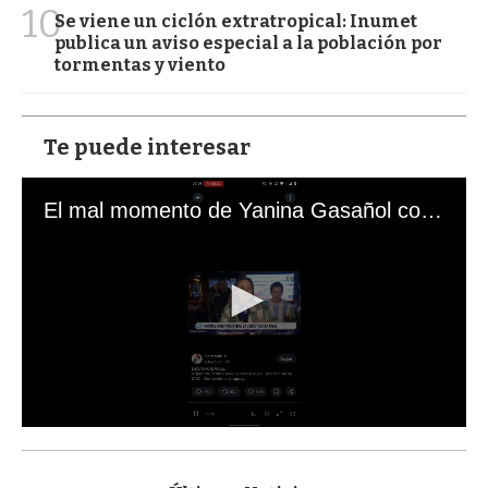
10
Se viene un ciclón extratropical: Inumet
publica un aviso especial a la población por
tormentas y viento
Te puede interesar
El mal momento de Yanina Gasañol con un hincha argentino en "Subrayado"
0
s
e
c