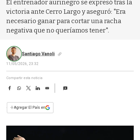
a
El entrenador aurinegro se expresó tras la
victoria ante Cerro Largo y aseguró: "Era
necesario ganar para cortar una racha
negativa que no queríamos tener".
Santiago Vanoli
11/05/2026, 23:32
Compartir esta noticia
F
W
T
L
E
a
h
w
i
m
c
a
i
n
a
e
t
t
k
i
+
Agregar El País en
b
s
t
e
l
o
A
e
d
o
p
r
I
k
p
n