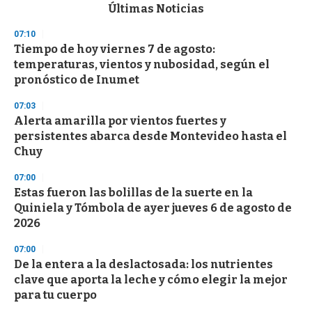
c
Últimas Noticias
o
n
07:10
d
Tiempo de hoy viernes 7 de agosto:
s
o
temperaturas, vientos y nubosidad, según el
f
pronóstico de Inumet
3
3
s
07:03
e
Alerta amarilla por vientos fuertes y
c
persistentes abarca desde Montevideo hasta el
o
n
Chuy
d
s
07:00
Estas fueron las bolillas de la suerte en la
Quiniela y Tómbola de ayer jueves 6 de agosto de
2026
07:00
De la entera a la deslactosada: los nutrientes
clave que aporta la leche y cómo elegir la mejor
para tu cuerpo