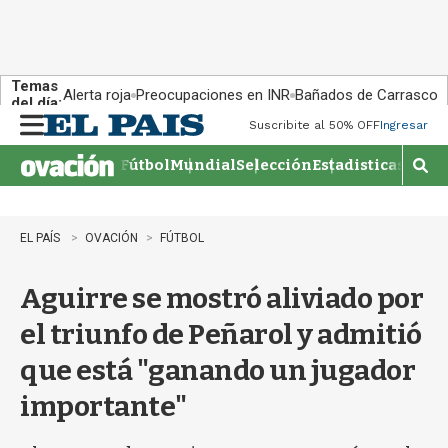
Temas
Alerta roja
Preocupaciones en INR
Bañados de Carrasco
del día:
Suscribite al 50% OFF
Ingresar
M
e
Fútbol
Mundial
Selección
Estadisticas
Agen
n
M
u
o
s
t
EL PAÍS
OVACIÓN
FÚTBOL
r
a
Aguirre se mostró aliviado por
r
b
el triunfo de Peñarol y admitió
�
s
que está "ganando un jugador
q
u
importante"
e
d