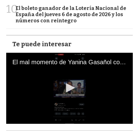
10
El boleto ganador de la Lotería Nacional de
España del jueves 6 de agosto de 2026 y los
números con reintegro
Te puede interesar
El mal momento de Yanina Gasañol con un hincha argentino en "Subrayado"
0
s
e