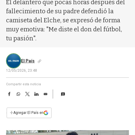
a
El delantero que pocas horas después del
fallecimiento de su padre defendió la
camiseta del Elche, se expresó de forma
muy emotiva: "Me diste el don del fútbol,
tu pasión".
El País
12/05/2026, 23:48
Compartir esta noticia
F
W
T
L
E
a
h
w
i
m
c
a
i
n
a
e
t
t
k
i
+
Agregar El País en
b
s
t
e
l
o
A
e
d
o
p
r
I
k
p
n