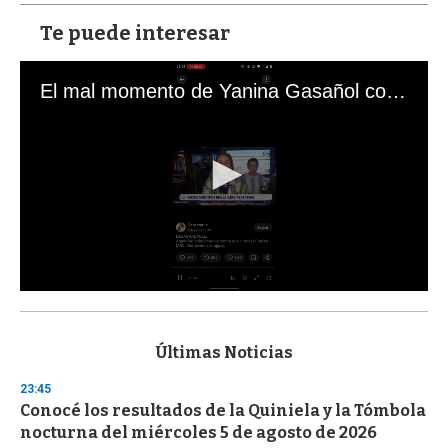
Te puede interesar
El mal momento de Yanina Gasañol con un hincha argentino en "Subrayado"
0
s
e
c
Últimas Noticias
o
n
23:45
d
Conocé los resultados de la Quiniela y la Tómbola
s
o
nocturna del miércoles 5 de agosto de 2026
f