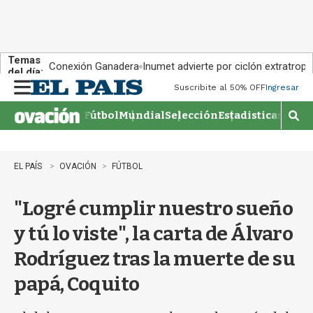
Temas
Conexión Ganadera
Inumet advierte por ciclón extratropi
del día:
Suscribite al 50% OFF
Ingresar
M
e
Fútbol
Mundial
Selección
Estadisticas
Agen
n
M
u
o
s
t
EL PAÍS
OVACIÓN
FÚTBOL
r
a
"Logré cumplir nuestro sueño
r
b
y tú lo viste", la carta de Álvaro
�
s
Rodríguez tras la muerte de su
q
u
papá, Coquito
e
d