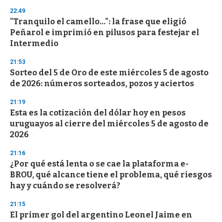
3
22:49
3
s
"Tranquilo el camello...": la frase que eligió
e
Peñarol e imprimió en pilusos para festejar el
c
Intermedio
o
n
d
21:53
s
Sorteo del 5 de Oro de este miércoles 5 de agosto
de 2026: números sorteados, pozos y aciertos
21:19
Esta es la cotización del dólar hoy en pesos
uruguayos al cierre del miércoles 5 de agosto de
2026
21:16
¿Por qué está lenta o se cae la plataforma e-
BROU, qué alcance tiene el problema, qué riesgos
hay y cuándo se resolverá?
21:15
El primer gol del argentino Leonel Jaime en