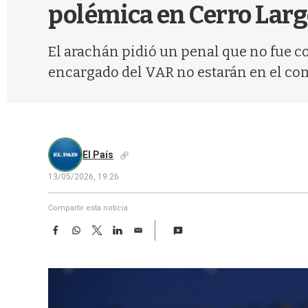
polémica en Cerro Larg
El arachán pidió un penal que no fue con
encargado del VAR no estarán en el co
El País
13/05/2026, 19:26
Compartir esta noticia
F
W
T
L
E
a
h
w
i
m
c
a
i
n
a
e
t
t
k
i
b
s
t
e
l
o
A
e
d