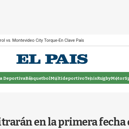
rol vs. Montevideo City Torque
En Clave País
 Deportiva
Básquetbol
Multideportivo
Tenis
Rugby
MotorSp
trarán en la primera fecha 