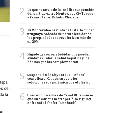
2
Lo que no se vio de la insólita suspensión
del partido entre Montevideo Cty Torque
y Peñarol en el Estadio Charrúa
3
Ni Montevideo ni Punta del Este: la ciudad
uruguaya rodeada de naturaleza donde
las propiedades se revalorizan más de
un 20%
4
Hígado graso: seis bebidas que pueden
ayudar a cuidar la salud hepática y los
hábitos que las complementan
5
Suspensión de City Torque-Peñarol
complica el Clausura: posibles
etapa
soluciones y la polémica por el clásico
os del
6
de la
Una comunicadora de Canal 10 denunció
que un ómnibus la atropelló, lo siguió y
enfrentó al chofer: "En shock"
ue