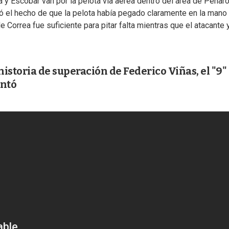
 Escobar van por la pelota vía aérea dentro del área de Peñarol
uló el hecho de que la pelota había pegado claramente en la mano
e Correa fue suficiente para pitar falta mientras que el atacante 
historia de superación de Federico Viñas, el "9" 
untó