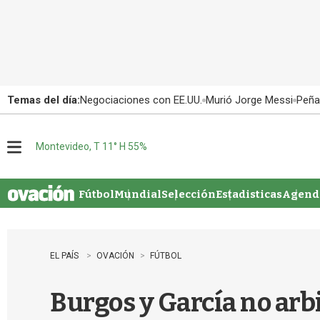
Temas del día:
Negociaciones con EE.UU.
Murió Jorge Messi
Peña
Montevideo, T 11° H 55%
M
e
n
u
Fútbol
Mundial
Selección
Estadisticas
Agenda
EL PAÍS
OVACIÓN
FÚTBOL
Burgos y García no arbi