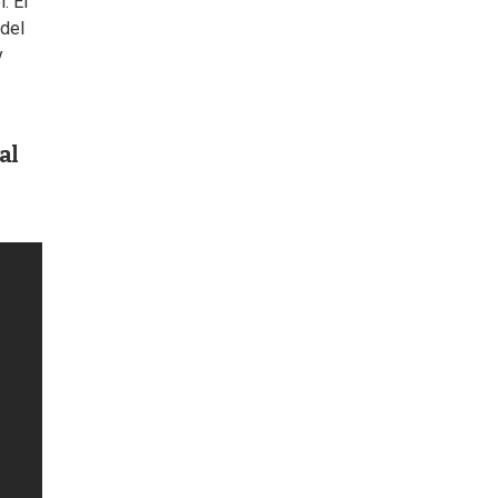
. El
 del
y
al