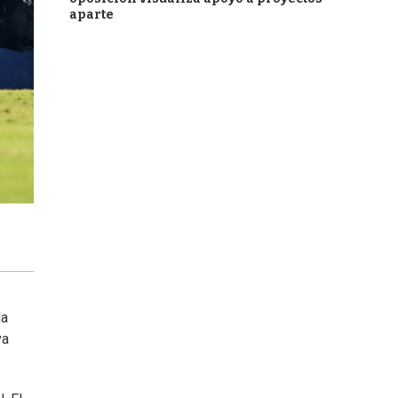
aparte
da
va