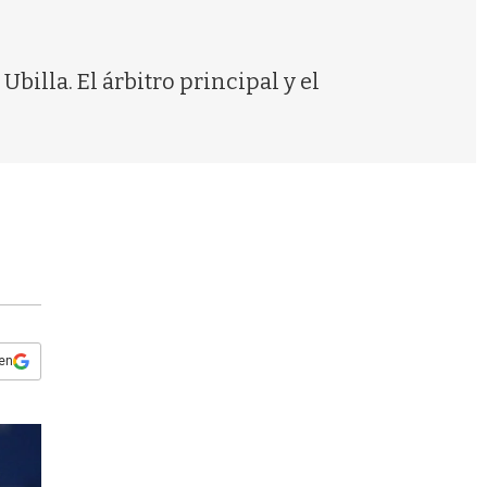
s
q
u
e
billa. El árbitro principal y el
d
a
 en