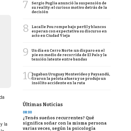
7
Sergio Puglia anunció la suspensión de
su reality: el curioso motivo detrás de la
decisión
8
Lacalle Pou rompe bajo perfil y blancos
esperan con expectativa su discurso en
acto en Ciudad Vieja
9
Un día en Cerro Norte: un disparo en el
pie en medio de recorrida de El País y la
tensión latente entre bandas
10
Jugaban Uruguay Montevideo y Paysandú,
tiraron la pelota afuera y se produjo un
insólito accidente en la ruta
nda
Últimas Noticias
08:00
¿Tenés sueños recurrentes? Qué
significa soñar con la misma persona
y la
varias veces, según la psicología