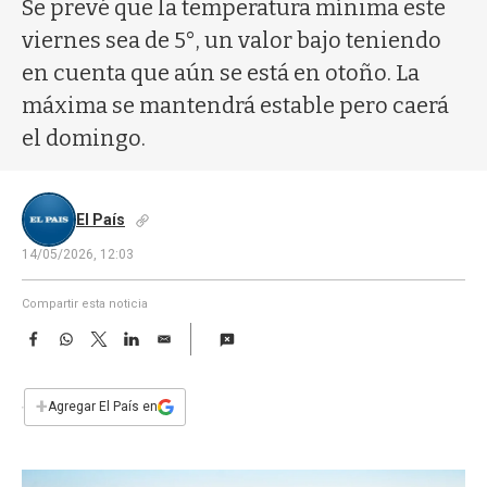
a
Se prevé que la temperatura mínima este
viernes sea de 5°, un valor bajo teniendo
en cuenta que aún se está en otoño. La
máxima se mantendrá estable pero caerá
el domingo.
El País
14/05/2026, 12:03
Compartir esta noticia
F
W
T
L
E
a
h
w
i
m
c
a
i
n
a
e
t
t
k
i
+
Agregar El País en
b
s
t
e
l
o
A
e
d
o
p
r
I
k
p
n