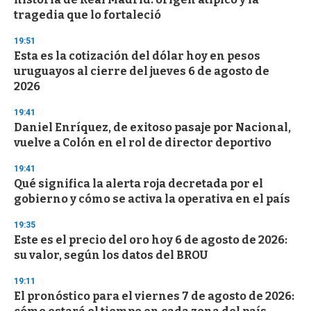
f
tragedia que lo fortaleció
3
3
s
19:51
e
Esta es la cotización del dólar hoy en pesos
c
uruguayos al cierre del jueves 6 de agosto de
o
n
2026
d
s
19:41
Daniel Enríquez, de exitoso pasaje por Nacional,
vuelve a Colón en el rol de director deportivo
19:41
Qué significa la alerta roja decretada por el
gobierno y cómo se activa la operativa en el país
19:35
Este es el precio del oro hoy 6 de agosto de 2026:
su valor, según los datos del BROU
19:11
El pronóstico para el viernes 7 de agosto de 2026: