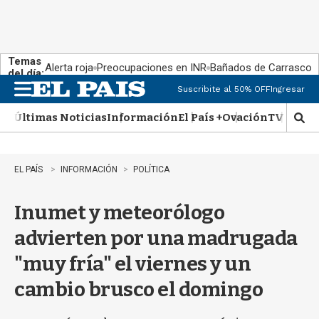
Temas
Alerta roja
Preocupaciones en INR
Bañados de Carrasco
del día:
Suscribite al 50% OFF
Ingresar
M
e
Últimas Noticias
Información
El País +
Ovación
TV Show
n
M
u
o
s
t
EL PAÍS
INFORMACIÓN
POLÍTICA
r
a
Inumet y meteorólogo
r
b
advierten por una madrugada
�
s
"muy fría" el viernes y un
q
u
cambio brusco el domingo
e
d