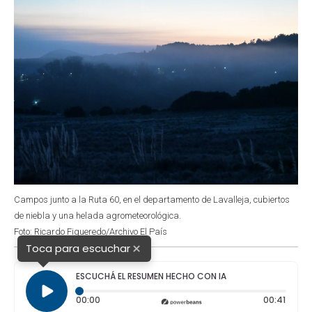
Campos junto a la Ruta 60, en el departamento de Lavalleja, cubiertos
de niebla y una helada agrometeorológica.
Foto: Ricardo Figueredo/Archivo El País
×
Toca para escuchar
ESCUCHÁ EL RESUMEN HECHO CON IA
Tiempo transcurrido: 0 segundos
Durac
00:00
00:41