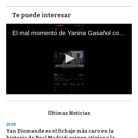
Te puede interesar
El mal momento de Yanina Gasañol con un hincha argentino en "Subrayado"
0
s
e
c
Últimas Noticias
o
n
20:00
d
Yan Diomande es el fichaje más caro en la
s
o
historia de Real Madrid: origen atípico y la