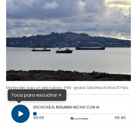
Montevideo, bajo un cielo nuboso.
Foto: Ignacio Sánchez/Archivo El País.
×
Toca para escuchar
ESCUCHÁ EL RESUMEN HECHO CON IA
Tiempo transcurrido: 0 segundos
Durac
00:00
00:40