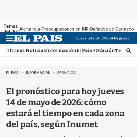
Temas
Alerta roja
Preocupaciones en INR
Bañados de Carrasco
del día:
Suscribite al 50% OFF
Ingresar
M
e
Últimas Noticias
Información
El País +
Ovación
TV Show
n
M
u
o
s
t
EL PAÍS
INFORMACIÓN
SERVICIOS
r
a
El pronóstico para hoy jueves
r
b
14 de mayo de 2026: cómo
�
s
estará el tiempo en cada zona
q
u
del país, según Inumet
e
d