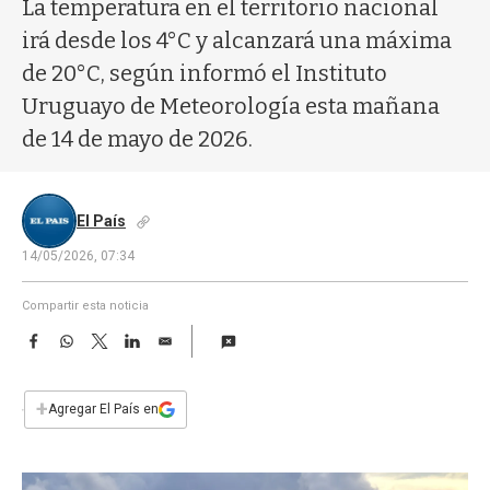
a
La temperatura en el territorio nacional
irá desde los 4°C y alcanzará una máxima
de 20°C, según informó el Instituto
Uruguayo de Meteorología esta mañana
de 14 de mayo de 2026.
El País
14/05/2026, 07:34
Compartir esta noticia
F
W
T
L
E
a
h
w
i
m
c
a
i
n
a
e
t
t
k
i
+
Agregar El País en
b
s
t
e
l
o
A
e
d
o
p
r
I
k
p
n