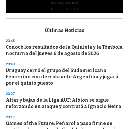
0
s
e
c
Últimas Noticias
o
n
23:45
d
Conocé los resultados de la Quiniela y la Tómbola
s
o
nocturna del jueves 6 de agosto de 2026
f
3
23:43
3
s
Uruguay cerró el grupo del Sudamericano
e
Femenino con derrota ante Argentina y jugará
c
por el quinto puesto
o
n
d
23:27
s
Altas y bajas de la Liga AUF: Albion se sigue
reforzando en ataque y contrató a Ignacio Neira
23:17
Games of the Future: Peñarol a paso firme se