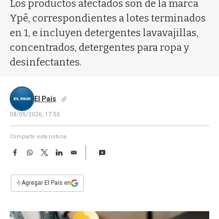
a
Los productos afectados son de la marca
Ypê, correspondientes a lotes terminados
en 1, e incluyen detergentes lavavajillas,
concentrados, detergentes para ropa y
desinfectantes.
El País
08/05/2026, 17:55
Compartir esta noticia
F
W
T
L
E
a
h
w
i
m
c
a
i
n
a
e
t
t
k
i
+
Agregar El País en
b
s
t
e
l
o
A
e
d
o
p
r
I
k
p
n