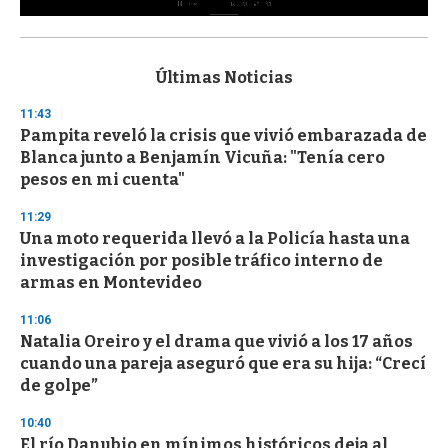
0
s
e
c
Últimas Noticias
o
n
11:43
d
Pampita reveló la crisis que vivió embarazada de
s
o
Blanca junto a Benjamín Vicuña: "Tenía cero
f
pesos en mi cuenta"
3
3
s
11:29
e
Una moto requerida llevó a la Policía hasta una
c
investigación por posible tráfico interno de
o
n
armas en Montevideo
d
s
11:06
Natalia Oreiro y el drama que vivió a los 17 años
cuando una pareja aseguró que era su hija: “Crecí
de golpe”
10:40
El río Danubio en mínimos históricos deja al