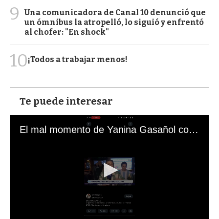
9
Una comunicadora de Canal 10 denunció que
un ómnibus la atropelló, lo siguió y enfrentó
al chofer: "En shock"
10
¡Todos a trabajar menos!
Te puede interesar
El mal momento de Yanina Gasañol con un hincha argentino en "Subrayado"