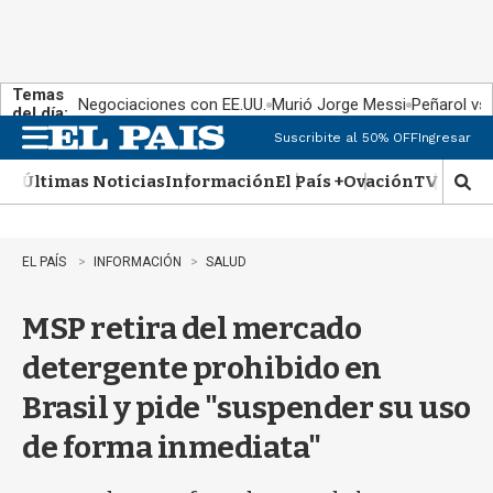
Temas
Negociaciones con EE.UU.
Murió Jorge Messi
Peñarol vs
del día:
Suscribite al 50% OFF
Ingresar
M
e
Últimas Noticias
Información
El País +
Ovación
TV Show
n
M
u
o
s
t
EL PAÍS
INFORMACIÓN
SALUD
r
a
MSP retira del mercado
r
b
detergente prohibido en
�
s
Brasil y pide "suspender su uso
q
u
de forma inmediata"
e
d